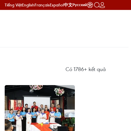
Tiếng Việt
English
Français
Español
中文
Русский
Có
1786+
kết quả