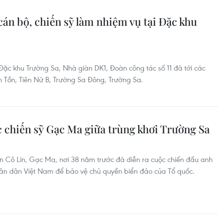
cán bộ, chiến sỹ làm nhiệm vụ tại Đặc khu
Đặc khu Trường Sa, Nhà giàn DK1, Đoàn công tác số 11 đã tới các
h Tồn, Tiên Nữ B, Trường Sa Đông, Trường Sa.
 chiến sỹ Gạc Ma giữa trùng khơi Trường Sa
ển Cô Lin, Gạc Ma, nơi 38 năm trước đã diễn ra cuộc chiến đấu anh
hân dân Việt Nam để bảo vệ chủ quyền biển đảo của Tổ quốc.