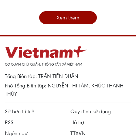
Xem thêm
CƠ QUAN CHỦ QUẢN: THÔNG TẤN XÃ VIỆT NAM
Tổng Biên tập: TRẦN TIẾN DUẨN
Phó Tổng Biên tập: NGUYỄN THỊ TÁM, KHÚC THANH
THỦY
Sở hữu trí tuệ
Quy định sử dụng
RSS
Hỗ trợ
Ngôn ngữ
TTXVN