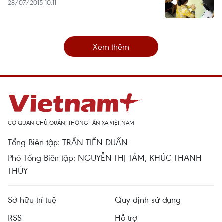
28/07/2015 10:11
Xem thêm
CƠ QUAN CHỦ QUẢN: THÔNG TẤN XÃ VIỆT NAM
Tổng Biên tập: TRẦN TIẾN DUẨN
Phó Tổng Biên tập: NGUYỄN THỊ TÁM, KHÚC THANH
THỦY
Sở hữu trí tuệ
Quy định sử dụng
RSS
Hỗ trợ