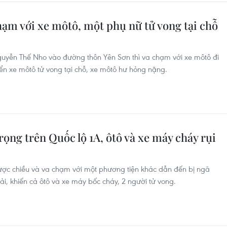
hạm với xe môtô, một phụ nữ tử vong tại chỗ
yễn Thế Nho vào đường thôn Yên Sơn thì va chạm với xe môtô đi
ển xe môtô tử vong tại chỗ, xe môtô hư hỏng nặng.
ọng trên Quốc lộ 1A, ôtô và xe máy cháy rụi
gược chiều và va chạm với một phương tiện khác dẫn đến bị ngã
tải, khiến cả ôtô và xe máy bốc cháy, 2 người tử vong.