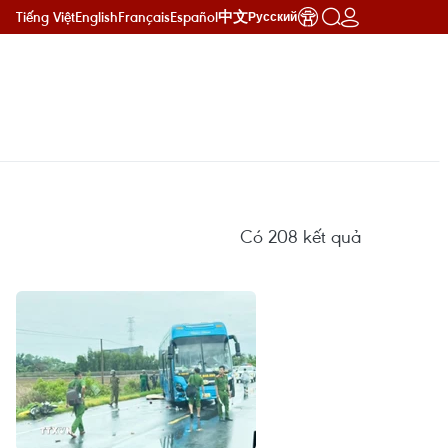
Tiếng Việt
English
Français
Español
中文
Русский
Có
208
kết quả