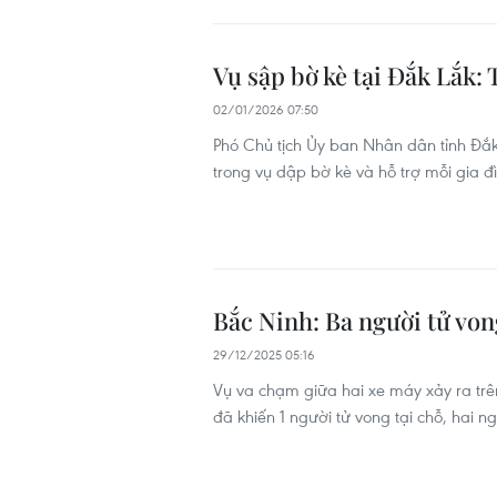
Vụ sập bờ kè tại Đắk Lắk:
02/01/2026 07:50
Phó Chủ tịch Ủy ban Nhân dân tỉnh Đắk
trong vụ dập bờ kè và hỗ trợ mỗi gia đì
Bắc Ninh: Ba người tử von
29/12/2025 05:16
Vụ va chạm giữa hai xe máy xảy ra tr
đã khiến 1 người tử vong tại chỗ, hai