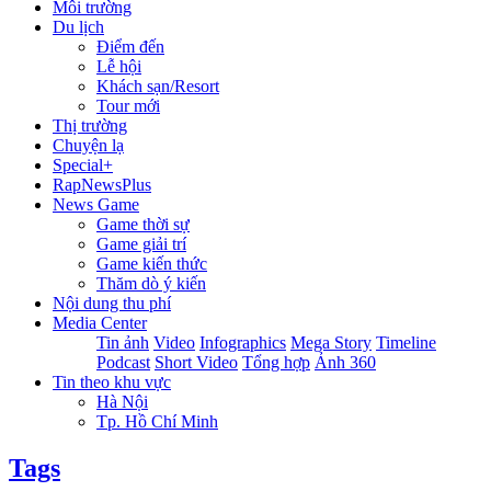
Môi trường
Du lịch
Điểm đến
Lễ hội
Khách sạn/Resort
Tour mới
Thị trường
Chuyện lạ
Special+
RapNewsPlus
News Game
Game thời sự
Game giải trí
Game kiến thức
Thăm dò ý kiến
Nội dung thu phí
Media Center
Tin ảnh
Video
Infographics
Mega Story
Timeline
Podcast
Short Video
Tổng hợp
Ảnh 360
Tin theo khu vực
Hà Nội
Tp. Hồ Chí Minh
Tags