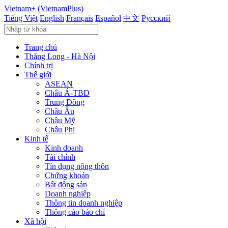
Vietnam+ (VietnamPlus)
Tiếng Việt
English
Français
Español
中文
Русский
Trang chủ
Thăng Long - Hà Nội
Chính trị
Thế giới
ASEAN
Châu Á-TBD
Trung Đông
Châu Âu
Châu Mỹ
Châu Phi
Kinh tế
Kinh doanh
Tài chính
Tín dụng nông thôn
Chứng khoán
Bất động sản
Doanh nghiệp
Thông tin doanh nghiệp
Thông cáo báo chí
Xã hội