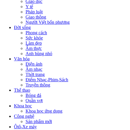
Giáo dục
Y tế
Pháp luật
Giao thông
Người Việt bốn phương
Đời sống
Phong cách
Sức khỏe
Làm đẹp
Ẩm thực
Anh hùng nhỏ
Văn hóa
Điện ảnh
Âm nhạc
Thời trang
Điểm Nhạc-Phim-Sách
Truyền thông
Thể thao
Bóng đá
Quần vợt
Khoa học
Khoa học ứng dụng
Công nghệ
Sản phẩm mới
Ôtô-Xe máy