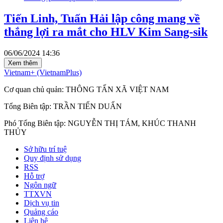
Tiến Linh, Tuấn Hải lập công mang về
thắng lợi ra mắt cho HLV Kim Sang-sik
06/06/2024 14:36
Xem thêm
Vietnam+ (VietnamPlus)
Cơ quan chủ quản: THÔNG TẤN XÃ VIỆT NAM
Tổng Biên tập: TRẦN TIẾN DUẨN
Phó Tổng Biên tập: NGUYỄN THỊ TÁM, KHÚC THANH
THỦY
Sở hữu trí tuệ
Quy định sử dụng
RSS
Hỗ trợ
Ngôn ngữ
TTXVN
Dịch vụ tin
Quảng cáo
Liên hệ