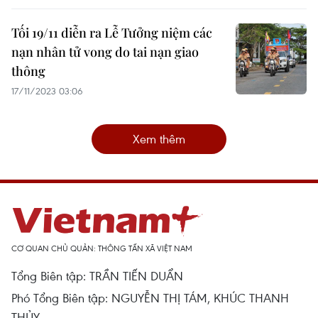
Tối 19/11 diễn ra Lễ Tưởng niệm các
nạn nhân tử vong do tai nạn giao
thông
17/11/2023 03:06
Xem thêm
CƠ QUAN CHỦ QUẢN: THÔNG TẤN XÃ VIỆT NAM
Tổng Biên tập: TRẦN TIẾN DUẨN
Phó Tổng Biên tập: NGUYỄN THỊ TÁM, KHÚC THANH
THỦY