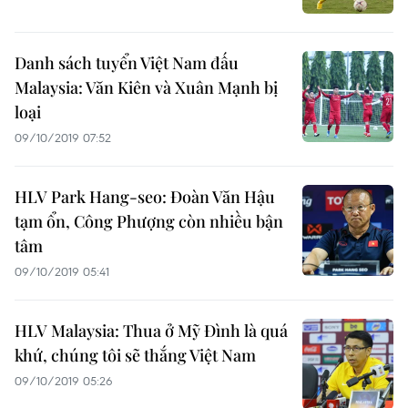
Danh sách tuyển Việt Nam đấu
Malaysia: Văn Kiên và Xuân Mạnh bị
loại
09/10/2019 07:52
HLV Park Hang-seo: Đoàn Văn Hậu
tạm ổn, Công Phượng còn nhiều bận
tâm
09/10/2019 05:41
HLV Malaysia: Thua ở Mỹ Đình là quá
khứ, chúng tôi sẽ thắng Việt Nam
09/10/2019 05:26