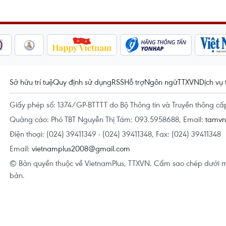
Sở hữu trí tuệ
Quy định sử dụng
RSS
Hỗ trợ
Ngôn ngữ
TTXVN
Dịch vụ 
Giấy phép số: 1374/GP-BTTTT do Bộ Thông tin và Truyền thông c
Quảng cáo: Phó TBT Nguyễn Thị Tám: 093.5958688, Email:
tamv
Điện thoại: (024) 39411349 - (024) 39411348, Fax: (024) 39411348
Email:
vietnamplus2008@gmail.com
© Bản quyền thuộc về VietnamPlus, TTXVN. Cấm sao chép dưới m
bản.