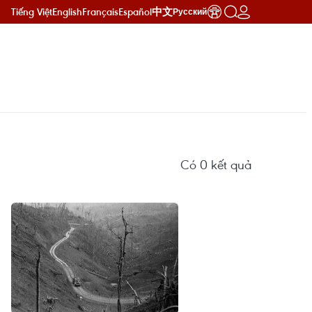
Tiếng Việt
English
Français
Español
中文
Русский
Có
0
kết quả