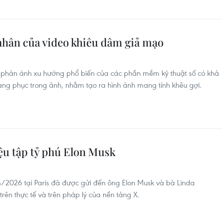
 nhân của video khiêu dâm giả mạo
a phản ánh xu hướng phổ biến của các phần mềm kỹ thuật số có khả
rang phục trong ảnh, nhằm tạo ra hình ảnh mang tính khêu gợi.
ệu tập tỷ phú Elon Musk
/2026 tại Paris đã được gửi đến ông Elon Musk và bà Linda
trên thực tế và trên pháp lý của nền tảng X.