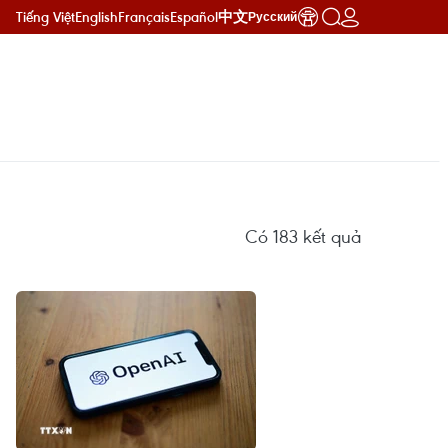
Tiếng Việt
English
Français
Español
中文
Русский
Có
183
kết quả