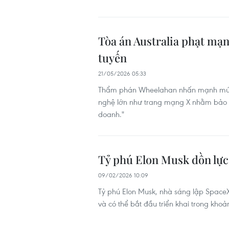
Tòa án Australia phạt mạn
tuyến
21/05/2026 05:33
Thẩm phán Wheelahan nhấn mạnh mức p
nghệ lớn như trang mạng X nhằm bảo đả
doanh."
Tỷ phú Elon Musk dồn lực
09/02/2026 10:09
Tỷ phú Elon Musk, nhà sáng lập SpaceX
và có thể bắt đầu triển khai trong khoả