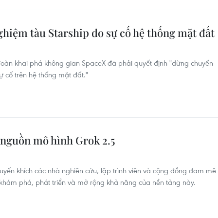
hiệm tàu Starship do sự cố hệ thống mặt đất
đoàn khai phá không gian SpaceX đã phải quyết định "dừng chuyến
ự cố trên hệ thống mặt đất."
nguồn mô hình Grok 2.5
yến khích các nhà nghiên cứu, lập trình viên và cộng đồng đam mê
a khám phá, phát triển và mở rộng khả năng của nền tảng này.