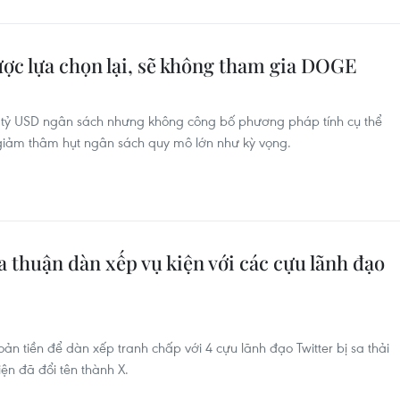
ợc lựa chọn lại, sẽ không tham gia DOGE
 tỷ USD ngân sách nhưng không công bố phương pháp tính cụ thể
giảm thâm hụt ngân sách quy mô lớn như kỳ vọng.
 thuận dàn xếp vụ kiện với các cựu lãnh đạo
ản tiền để dàn xếp tranh chấp với 4 cựu lãnh đạo Twitter bị sa thải
ện đã đổi tên thành X.