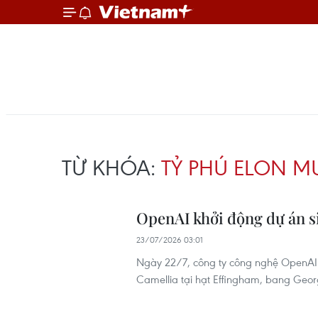
TỪ KHÓA:
TỶ PHÚ ELON M
OpenAI khởi động dự án si
23/07/2026 03:01
Ngày 22/7, công ty công nghệ OpenAI c
Camellia tại hạt Effingham, bang Geor