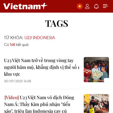
TAGS
TỪ KHÓA:
U23 INDONESIA
Có
148
kết quả
U23 Việt Nam trở về trong vòng tay
người hâm mộ, khẳng định vị thế số 1
khu vực
30/07/2025 14:08
U23 Việt Nam vô địch Đông
Nam Á: Thầy Kim phủ nhận "tiểu
xảo", triệu fan Indonesia cay cú