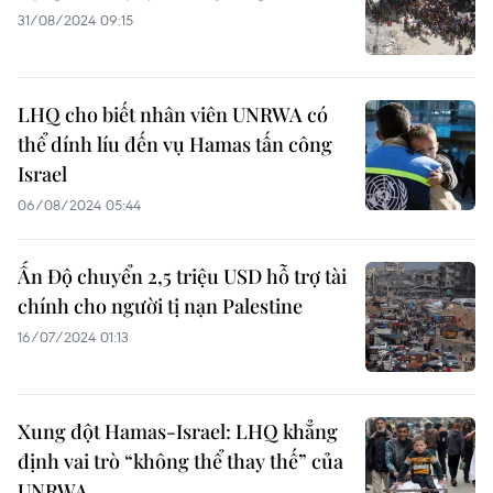
31/08/2024 09:15
LHQ cho biết nhân viên UNRWA có
thể dính líu đến vụ Hamas tấn công
Israel
06/08/2024 05:44
Ấn Độ chuyển 2,5 triệu USD hỗ trợ tài
chính cho người tị nạn Palestine
16/07/2024 01:13
Xung đột Hamas-Israel: LHQ khẳng
định vai trò “không thể thay thế” của
UNRWA