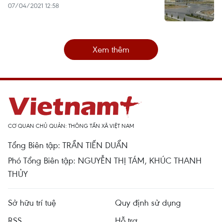
07/04/2021 12:58
Xem thêm
CƠ QUAN CHỦ QUẢN: THÔNG TẤN XÃ VIỆT NAM
Tổng Biên tập: TRẦN TIẾN DUẨN
Phó Tổng Biên tập: NGUYỄN THỊ TÁM, KHÚC THANH
THỦY
Sở hữu trí tuệ
Quy định sử dụng
RSS
Hỗ trợ