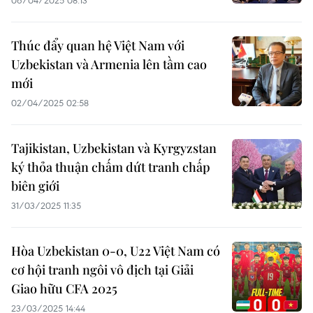
06/04/2025 08:13
Thúc đẩy quan hệ Việt Nam với
Uzbekistan và Armenia lên tầm cao
mới
02/04/2025 02:58
Tajikistan, Uzbekistan và Kyrgyzstan
ký thỏa thuận chấm dứt tranh chấp
biên giới
31/03/2025 11:35
Hòa Uzbekistan 0-0, U22 Việt Nam có
cơ hội tranh ngôi vô địch tại Giải
Giao hữu CFA 2025
23/03/2025 14:44