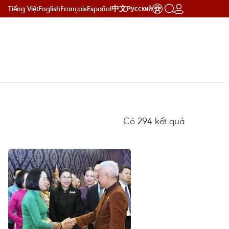
Tiếng Việt
English
Français
Español
中文
Русский
Có
294
kết quả