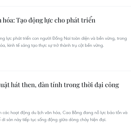
n hóa: Tạo động lực cho phát triển
g lực phát triển con người Đồng Nai toàn diện và bền vững, trong
 kinh tế sáng tạo thực sự trở thành trụ cột bền vững.
uật hát then, đàn tính trong thời đại công
n các hoạt động du lịch văn hóa, Cao Bằng đang nỗ lực bảo tồn và
ể di sản này tiếp tục sống động giữa dòng chảy hiện đại.