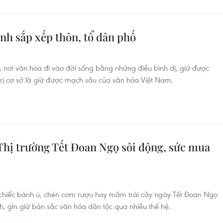
ình sắp xếp thôn, tổ dân phố
ộc, nơi văn hóa đi vào đời sống bằng những điều bình dị; giữ được
trị cơ sở là giữ được mạch sâu của văn hóa Việt Nam.
hị trường Tết Đoan Ngọ sôi động, sức mua
g chiếc bánh ú, chén cơm rượu hay mâm trái cây ngày Tết Đoan Ngọ
h, gìn giữ bản sắc văn hóa dân tộc qua nhiều thế hệ.