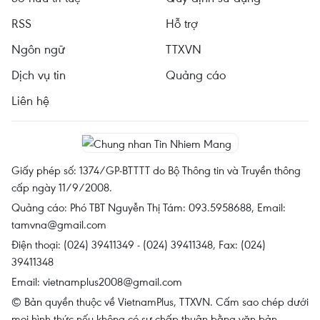
RSS
Hỗ trợ
Ngôn ngữ
TTXVN
Dịch vụ tin
Quảng cáo
Liên hệ
Giấy phép số: 1374/GP-BTTTT do Bộ Thông tin và Truyền thông
cấp ngày 11/9/2008.
Quảng cáo: Phó TBT Nguyễn Thị Tám: 093.5958688, Email:
tamvna@gmail.com
Điện thoại: (024) 39411349 - (024) 39411348, Fax: (024)
39411348
Email:
vietnamplus2008@gmail.com
© Bản quyền thuộc về VietnamPlus, TTXVN. Cấm sao chép dưới
mọi hình thức nếu không có sự chấp thuận bằng văn bản.