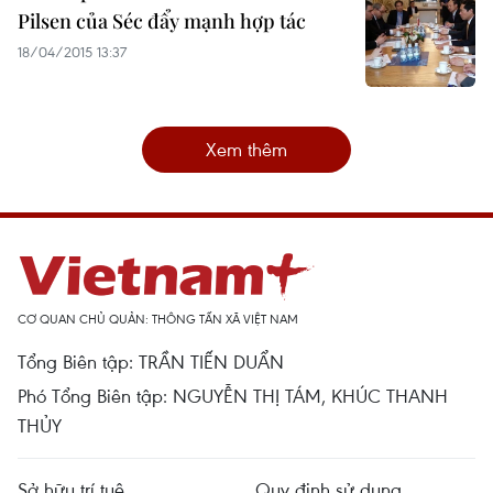
Pilsen của Séc đẩy mạnh hợp tác
18/04/2015 13:37
Xem thêm
CƠ QUAN CHỦ QUẢN: THÔNG TẤN XÃ VIỆT NAM
Tổng Biên tập: TRẦN TIẾN DUẨN
Phó Tổng Biên tập: NGUYỄN THỊ TÁM, KHÚC THANH
THỦY
Sở hữu trí tuệ
Quy định sử dụng