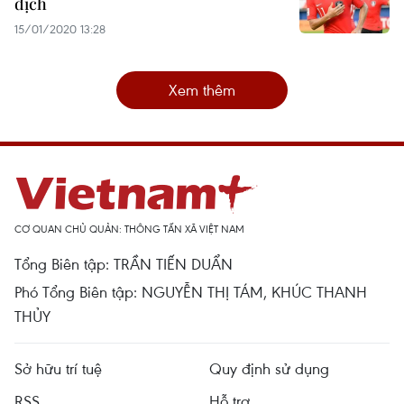
địch
15/01/2020 13:28
Xem thêm
CƠ QUAN CHỦ QUẢN: THÔNG TẤN XÃ VIỆT NAM
Tổng Biên tập: TRẦN TIẾN DUẨN
Phó Tổng Biên tập: NGUYỄN THỊ TÁM, KHÚC THANH
THỦY
Sở hữu trí tuệ
Quy định sử dụng
RSS
Hỗ trợ