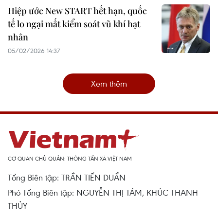
Hiệp ước New START hết hạn, quốc
tế lo ngại mất kiểm soát vũ khí hạt
nhân
05/02/2026 14:37
Xem thêm
CƠ QUAN CHỦ QUẢN: THÔNG TẤN XÃ VIỆT NAM
Tổng Biên tập: TRẦN TIẾN DUẨN
Phó Tổng Biên tập: NGUYỄN THỊ TÁM, KHÚC THANH
THỦY