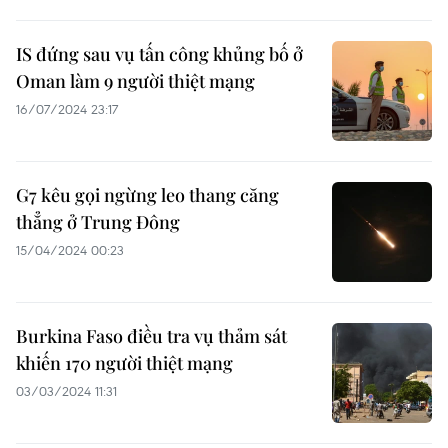
IS đứng sau vụ tấn công khủng bố ở
Oman làm 9 người thiệt mạng
16/07/2024 23:17
G7 kêu gọi ngừng leo thang căng
thẳng ở Trung Đông
15/04/2024 00:23
Burkina Faso điều tra vụ thảm sát
khiến 170 người thiệt mạng
03/03/2024 11:31