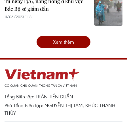
Từ ngày 13/6, nắng nóng ở khu vực
Bắc Bộ sẽ giảm dần
11/06/2023 11:18
Xem thêm
CƠ QUAN CHỦ QUẢN: THÔNG TẤN XÃ VIỆT NAM
Tổng Biên tập: TRẦN TIẾN DUẨN
Phó Tổng Biên tập: NGUYỄN THỊ TÁM, KHÚC THANH
THỦY