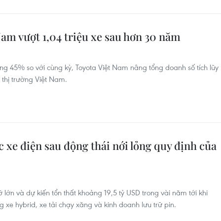
Nam vượt 1,04 triệu xe sau hơn 30 năm
ng 45% so với cùng kỳ, Toyota Việt Nam nâng tổng doanh số tích lũy
i thị trường Việt Nam.
c xe điện sau động thái nới lỏng quy định của
ỡ lớn và dự kiến tổn thất khoảng 19,5 tỷ USD trong vài năm tới khi
e hybrid, xe tải chạy xăng và kinh doanh lưu trữ pin.