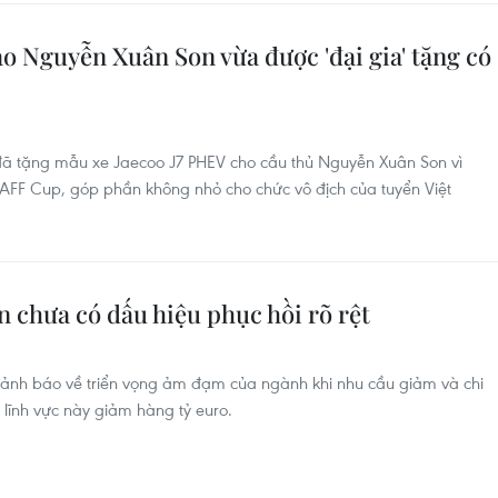
o Nguyễn Xuân Son vừa được 'đại gia' tặng có
 tặng mẫu xe Jaecoo J7 PHEV cho cầu thủ Nguyễn Xuân Son vì
AFF Cup, góp phần không nhỏ cho chức vô địch của tuyển Việt
n chưa có dấu hiệu phục hồi rõ rệt
cảnh báo về triển vọng ảm đạm của ngành khi nhu cầu giảm và chi
a lĩnh vực này giảm hàng tỷ euro.