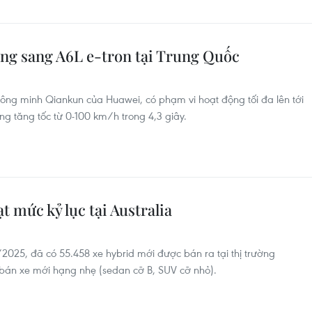
ạng sang A6L e-tron tại Trung Quốc
thông minh Qiankun của Huawei, có phạm vi hoạt động tối đa lên tới
g tăng tốc từ 0-100 km/h trong 4,3 giây.
t mức kỷ lục tại Australia
4/2025, đã có 55.458 xe hybrid mới được bán ra tại thị trường
 bán xe mới hạng nhẹ (sedan cỡ B, SUV cỡ nhỏ).