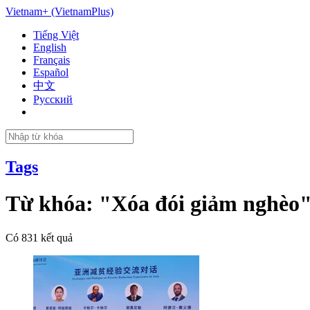
Vietnam+ (VietnamPlus)
Tiếng Việt
English
Français
Español
中文
Русский
Tags
Từ khóa:
"Xóa đói giảm nghèo
Có
831
kết quả