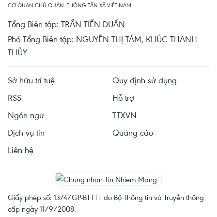
CƠ QUAN CHỦ QUẢN: THÔNG TẤN XÃ VIỆT NAM
Tổng Biên tập: TRẦN TIẾN DUẨN
Phó Tổng Biên tập: NGUYỄN THỊ TÁM, KHÚC THANH
THỦY
Sở hữu trí tuệ
Quy định sử dụng
RSS
Hỗ trợ
Ngôn ngữ
TTXVN
Dịch vụ tin
Quảng cáo
Liên hệ
Giấy phép số: 1374/GP-BTTTT do Bộ Thông tin và Truyền thông
cấp ngày 11/9/2008.