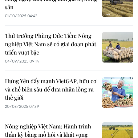
sản
01/10/2025 04:42
Thứ trưởng Phùng Đức Tiến: Nông
nghiệp Việt Nam sẽ có giai đoạn phát
triển vượt bậc
04/09/2025 09:14
Hưng Yên đẩy mạnh VietGAP, hữu cơ
và chế biến sâu để đưa nhãn lồng ra
thế giới
20/08/2025 07:39
Nông nghiệp Việt Nam: Hành trình
thần kỳ bằng mồ hôi và khát vọng