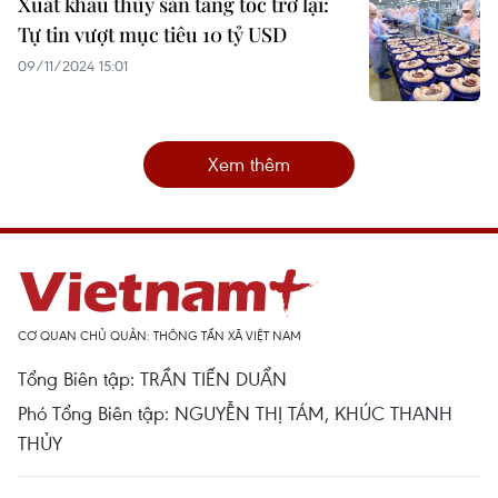
Xuất khẩu thủy sản tăng tốc trở lại:
Tự tin vượt mục tiêu 10 tỷ USD
09/11/2024 15:01
Xem thêm
CƠ QUAN CHỦ QUẢN: THÔNG TẤN XÃ VIỆT NAM
Tổng Biên tập: TRẦN TIẾN DUẨN
Phó Tổng Biên tập: NGUYỄN THỊ TÁM, KHÚC THANH
THỦY