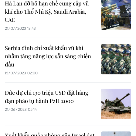
Hà Lan dỡ bỏ hạn chế cung cấp vũ
khí cho Thổ Nhĩ Kỳ, Saudi Arabia,
UAE
21/07/2023 13:43
Serbia đình chỉ xuất khẩu vũ khí
nhằm tăng năng lực sẵn sàng chiến
đấu
15/07/2023 02:00
Đức dự chi 130 triệu USD đặt hàng
đạn pháo tự hành PzH 2000
21/06/2023 05:14
Xuất khẩu quốc phòng của Israel đạt