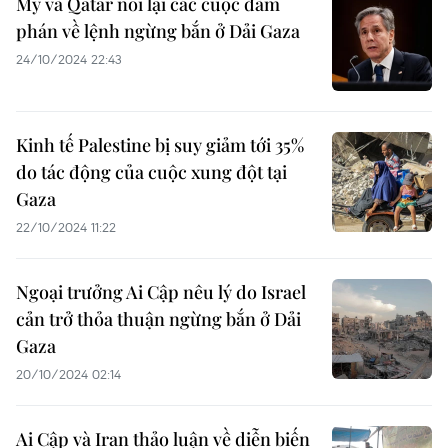
Mỹ và Qatar nối lại các cuộc đàm
phán về lệnh ngừng bắn ở Dải Gaza
24/10/2024 22:43
Kinh tế Palestine bị suy giảm tới 35%
do tác động của cuộc xung đột tại
Gaza
22/10/2024 11:22
Ngoại trưởng Ai Cập nêu lý do Israel
cản trở thỏa thuận ngừng bắn ở Dải
Gaza
20/10/2024 02:14
Ai Cập và Iran thảo luận về diễn biến