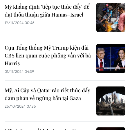
Mỹ khẳng định 'tiếp tục thúc đẩy' để
đạt thỏa thuận giữa Hamas-Israel
19/11/2024 00:46
Cựu Tổng thống Mỹ Trump kiện đài
CBS liên quan cuộc phỏng vấn với bà
Harris
01/11/2024 04:39
Mỹ, Ai Cập và Qatar ráo riết thúc đẩy
đàm phán về ngừng bắn tại Gaza
26/10/2024 07:36