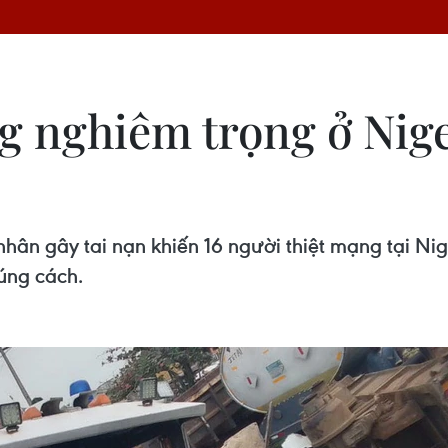
g nghiêm trọng ở Nige
hân gây tai nạn khiến 16 người thiệt mạng tại Nige
úng cách.