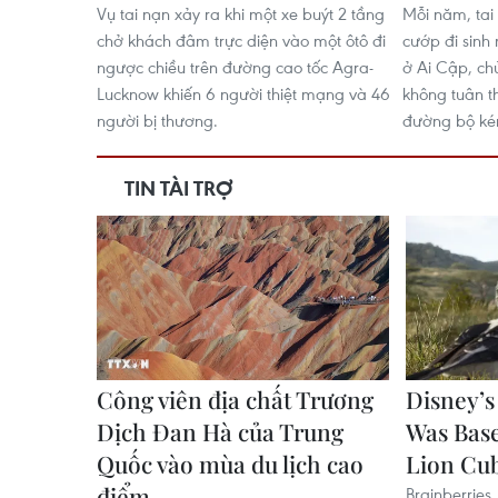
Vụ tai nạn xảy ra khi một xe buýt 2 tầng
Mỗi năm, tai
chở khách đâm trực diện vào một ôtô đi
cướp đi sinh
ngược chiều trên đường cao tốc Agra-
ở Ai Cập, ch
Lucknow khiến 6 người thiệt mạng và 46
không tuân th
người bị thương.
đường bộ ké