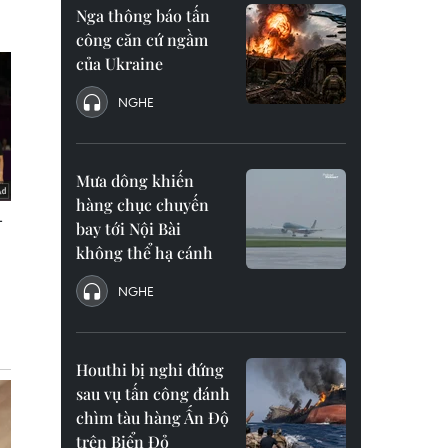
Nga thông báo tấn
công căn cứ ngầm
của Ukraine
NGHE
Mưa dông khiến
hàng chục chuyến
bay tới Nội Bài
không thể hạ cánh
NGHE
Houthi bị nghi đứng
sau vụ tấn công đánh
chìm tàu hàng Ấn Độ
trên Biển Đỏ