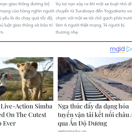
 nạn giao thông đường bộ
Vụ tai nạn xảy ra khi một xe buýt nhỏ di
 mạng của hàng nghìn người
chuyển từ Surabaya đến Yogyakarta va
ủ yếu là do chạy quá tốc độ,
chạm với một xe tải chở gạch phía trướ
ủ luật giao thông và bảo trì
làm 6 người thiệt mạng, 14 người bị
m.
thương nhẹ.