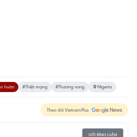
iên hoàn
#Thiệt mạng
#Thương vong
Nigeria
Theo dõi VietnamPlus
GỬI BÌNH LUẬN