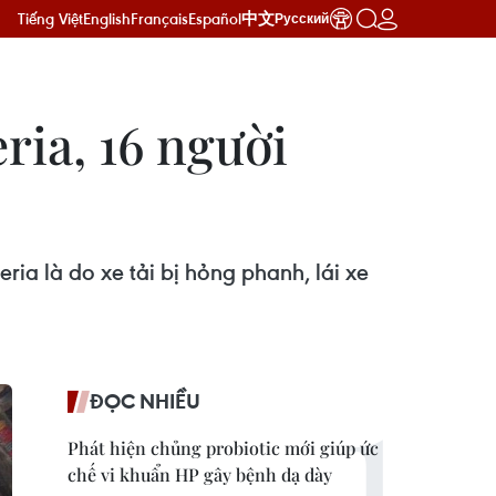
Tiếng Việt
English
Français
Español
中文
Русский
ria, 16 người
ria là do xe tải bị hỏng phanh, lái xe
ĐỌC NHIỀU
Phát hiện chủng probiotic mới giúp ức
chế vi khuẩn HP gây bệnh dạ dày