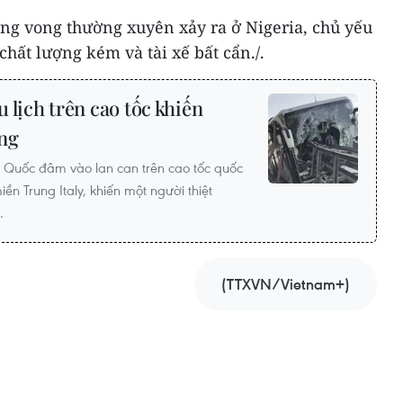
ơng vong thường xuyên xảy ra ở Nigeria, chủ yếu
chất lượng kém và tài xế bất cẩn./.
u lịch trên cao tốc khiến
ng
g Quốc đâm vào lan can trên cao tốc quốc
ền Trung Italy, khiến một người thiệt
.
(TTXVN/Vietnam+)