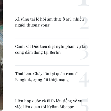
Xả súng tại lễ hội ẩm thực ở Mỹ, nhiều
người thương vong
Cảnh sát Đức tiêu diệt nghi phạm vụ tấn
công đám đông tại Berlin
Thái Lan: Cháy lớn tại quán rượu ở
Bangkok, 27 người thiệt mạng
Liên hợp quốc và FIFA lên tiếng về vụ
việc liên quan tới Kylian Mbappe