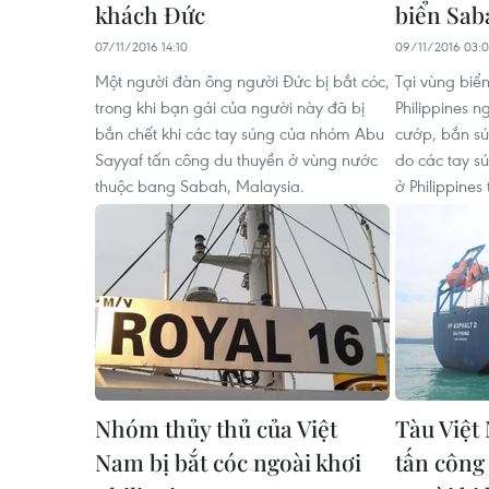
khách Đức
biển Sab
07/11/2016 14:10
09/11/2016 03:
Một người đàn ông người Đức bị bắt cóc,
Tại vùng biể
trong khi bạn gái của người này đã bị
Philippines n
bắn chết khi các tay súng của nhóm Abu
cướp, bắn sú
Sayyaf tấn công du thuyền ở vùng nước
do các tay s
thuộc bang Sabah, Malaysia.
ở Philippines 
Nhóm thủy thủ của Việt
Tàu Việt
Nam bị bắt cóc ngoài khơi
tấn công 