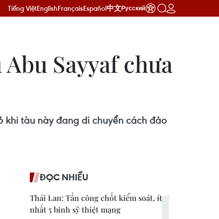
Tiếng Việt
English
Français
Español
中文
Русский
ì Abu Sayyaf chưa
6 khi tàu này đang di chuyển cách đảo
ĐỌC NHIỀU
Thái Lan: Tấn công chốt kiểm soát, ít
nhất 5 binh sỹ thiệt mạng