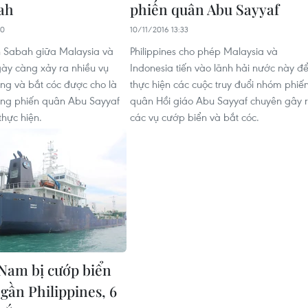
ah
phiến quân Abu Sayyaf
00
10/11/2016 13:33
n Sabah giữa Malaysia và
Philippines cho phép Malaysia và
gày càng xảy ra nhiều vụ
Indonesia tiến vào lãnh hải nước này đ
ng và bắt cóc được cho là
thực hiện các cuộc truy đuổi nhóm phiế
úng phiến quân Abu Sayyaf
quân Hồi giáo Abu Sayyaf chuyên gây 
thực hiện.
các vụ cướp biển và bắt cóc.
 Nam bị cướp biển
gần Philippines, 6