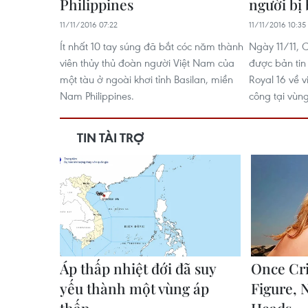
Philippines
người bị 
11/11/2016 07:22
11/11/2016 10:35
Ít nhất 10 tay súng đã bắt cóc năm thành
Ngày 11/11, 
viên thủy thủ đoàn người Việt Nam của
được bản tin
một tàu ở ngoài khơi tỉnh Basilan, miền
Royal 16 về v
Nam Philippines.
công tại vùng