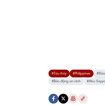
#Tàu thủy
#Philippines
#Đảo 
#Báo động an ninh
#Abu Sayya