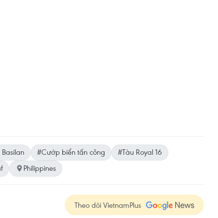
Basilan
#Cướp biển tấn công
#Tàu Royal 16
f
Philippines
Theo dõi VietnamPlus