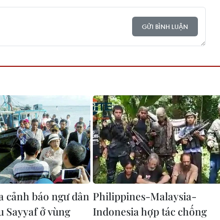
GỬI BÌNH LUẬN
a cảnh báo ngư dân
Philippines-Malaysia-
u Sayyaf ở vùng
Indonesia hợp tác chống