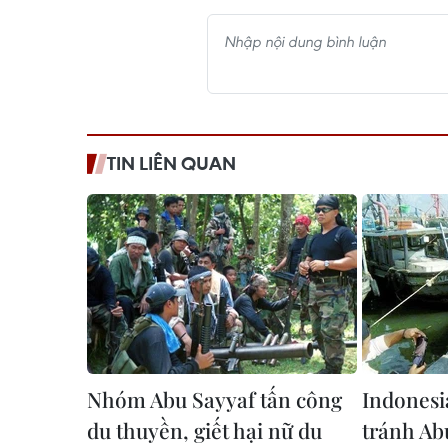
TIN LIÊN QUAN
Nhóm Abu Sayyaf tấn công
Indonesi
du thuyền, giết hại nữ du
tránh Ab