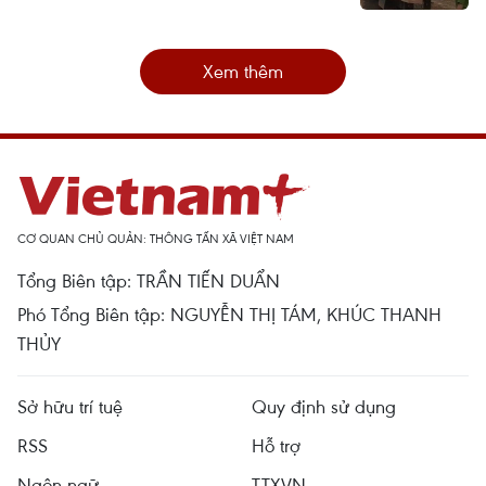
Xem thêm
CƠ QUAN CHỦ QUẢN: THÔNG TẤN XÃ VIỆT NAM
Tổng Biên tập: TRẦN TIẾN DUẨN
Phó Tổng Biên tập: NGUYỄN THỊ TÁM, KHÚC THANH
THỦY
Sở hữu trí tuệ
Quy định sử dụng
RSS
Hỗ trợ
Ngôn ngữ
TTXVN