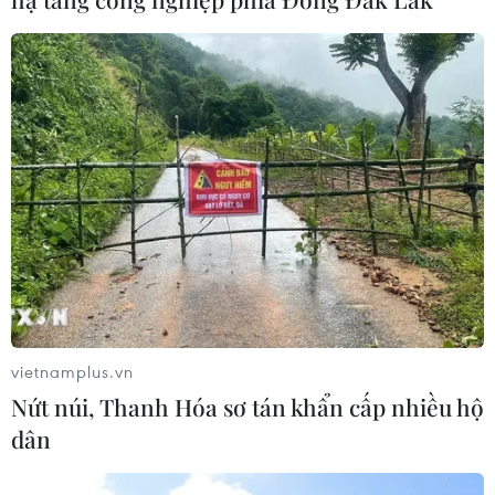
Ngôn ngữ
TTXVN
Dịch vụ tin
Quảng cáo
Liên hệ
Giấy phép số: 1374/GP-BTTTT do Bộ Thông tin và Truyền thông
cấp ngày 11/9/2008.
Quảng cáo: Phó TBT Nguyễn Thị Tám: 093.5958688, Email:
tamvna@gmail.com
Điện thoại: (024) 39411349 - (024) 39411348, Fax: (024)
39411348
vietnamplus.vn
Email:
vietnamplus2008@gmail.com
Nứt núi, Thanh Hóa sơ tán khẩn cấp nhiều hộ
© Bản quyền thuộc về VietnamPlus, TTXVN. Cấm sao chép dưới
dân
mọi hình thức nếu không có sự chấp thuận bằng văn bản.