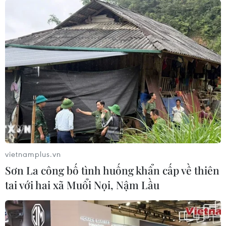
vietnamplus.vn
Sơn La công bố tình huống khẩn cấp về thiên
tai với hai xã Muổi Nọi, Nậm Lầu