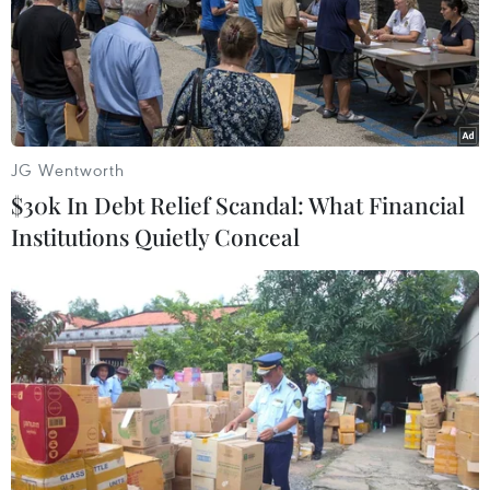
JG Wentworth
$30k In Debt Relief Scandal: What Financial
Institutions Quietly Conceal
New Zealand chủ trì khai mạc Hội nghị
Cấp cao APEC lần thứ 28
12/11/2021 12:23
Các nhà lãnh đạo thảo luận một loạt lĩnh vực nhằm tìm
ra biện pháp thúc đẩy phục hồi kinh tế hậu COVID-19
bao gồm ứng phó dịch COVID-19, đẩy mạnh hợp tác