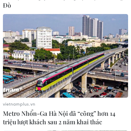
Đò
Thủ tướng Thái Lan Prayut bị Tòa án Hiến
pháp đình chỉ nhiệm vụ
24/08/2022 07:39
Hôm 17/8, phe đối lập đã chính thức kiến nghị lên Tòa
án Hiến pháp yêu cầu phán quyết về nhiệm kỳ 8 năm
của Thủ tướng Prayut và yêu cầu ông Prayut bị đình chỉ
chức vụ trong thời gian chờ phán quyết.
vietnamplus.vn
Metro Nhổn-Ga Hà Nội đã “cõng” hơn 14
triệu lượt khách sau 2 năm khai thác