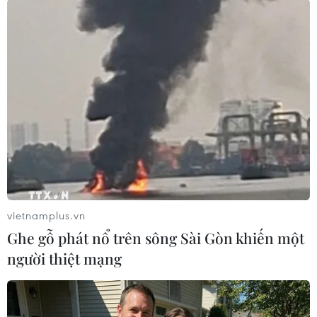
tạm quyền và các bộ trưởng khác./.
(TTXVN/Vietnam+)
vietnamplus.vn
Ghe gỗ phát nổ trên sông Sài Gòn khiến một
người thiệt mạng
#Phó Thủ tướng Prawit Wongsuwon