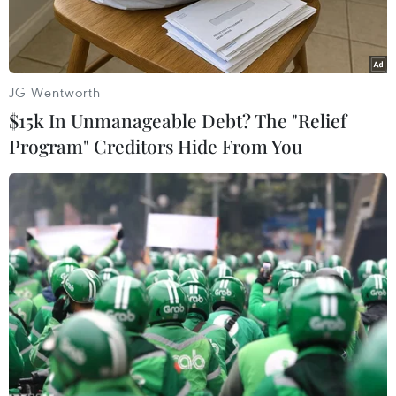
Chan-o-cha.
JG Wentworth
$15k In Unmanageable Debt? The "Relief
Program" Creditors Hide From You
Phó Thủ tướng Prawit Wongsuwon. (Nguồn: bangkokpost)
Theo phóng viên TTXVN tại Bangkok, ngày 24/8,
người phát ngôn Chính phủ Thái Lan Anucha
Burapachaisri cho biết Phó Thủ tướng Prawit