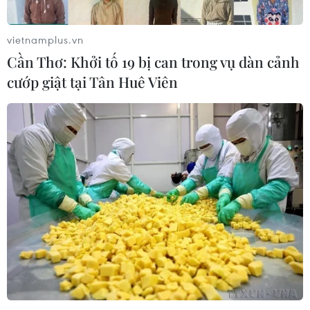
vietnamplus.vn
Cần Thơ: Khởi tố 19 bị can trong vụ dàn cảnh
cướp giật tại Tân Huê Viên
TIN CÙNG CHUYÊN MỤC
59 năm ASEAN: Hy Lạp mong muốn
phát triển hơn nữa quan hệ với
ASEAN
08/08/2026 04:43
59 năm ASEAN: Gắn kết tình hữu
nghị ASEAN tại nước Nga