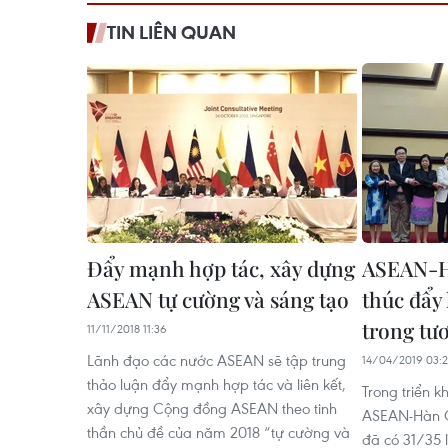
TIN LIÊN QUAN
Đẩy mạnh hợp tác, xây dựng
ASEAN-Hà
ASEAN tự cường và sáng tạo
thúc đẩy
trong tươ
11/11/2018 11:36
Lãnh đạo các nước ASEAN sẽ tập trung
14/04/2019 03:
thảo luận đẩy mạnh hợp tác và liên kết,
Trong triển 
xây dựng Cộng đồng ASEAN theo tinh
ASEAN-Hàn Q
thần chủ đề của năm 2018 “tự cường và
đã có 31/35 l