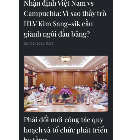
Nhận định Việt Nam vs
Campuchia: Vì sao thầy trò
HLV Kim Sang-sik cần
giành ngôi đầu bảng?
06/08/2026 11:05
Phải đổi mới công tác quy
hoạch và tổ chức phát triển