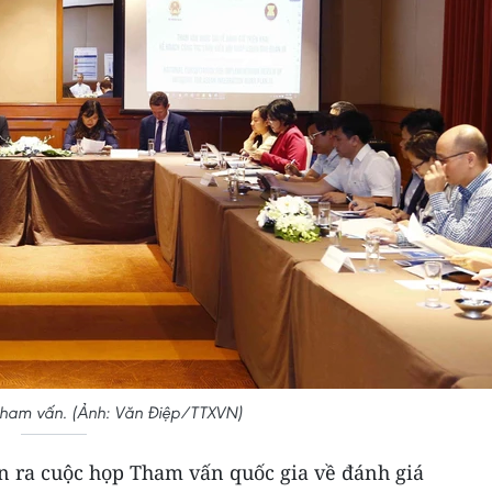
tham vấn. (Ảnh: Văn Điệp/TTXVN)
ễn ra cuộc họp Tham vấn quốc gia về đánh giá