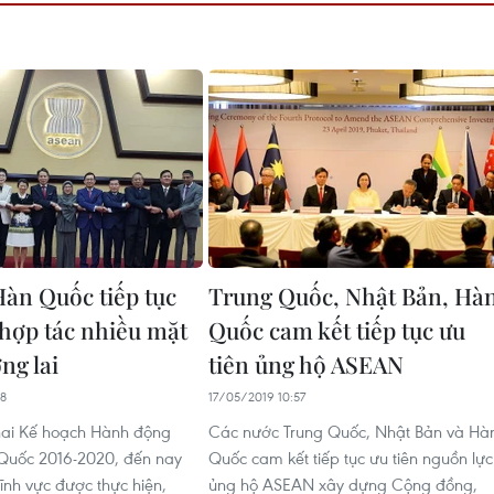
n Quốc tiếp tục
Trung Quốc, Nhật Bản, Hà
 hợp tác nhiều mặt
Quốc cam kết tiếp tục ưu
ng lai
tiên ủng hộ ASEAN
28
17/05/2019 10:57
khai Kế hoạch Hành động
Các nước Trung Quốc, Nhật Bản và Hà
uốc 2016-2020, đến nay
Quốc cam kết tiếp tục ưu tiên nguồn lực
ĩnh vực được thực hiện,
ủng hộ ASEAN xây dựng Cộng đồng,