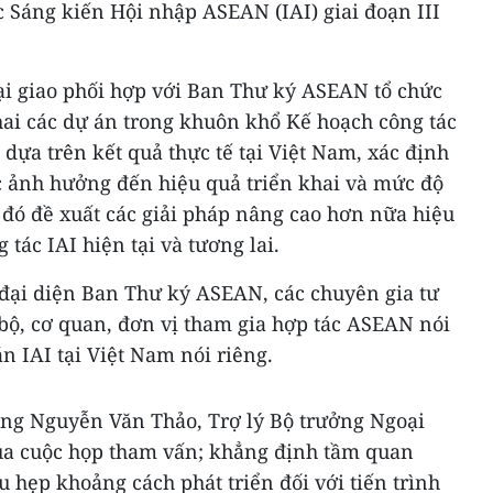
c Sáng kiến Hội nhập ASEAN (IAI) giai đoạn III
ại giao phối hợp với Ban Thư ký ASEAN tổ chức
hai các dự án trong khuôn khổ Kế hoạch công tác
) dựa trên kết quả thực tế tại Việt Nam, xác định
 ảnh hưởng đến hiệu quả triển khai và mức độ
 đó đề xuất các giải pháp nâng cao hơn nữa hiệu
tác IAI hiện tại và tương lai.
ại diện Ban Thư ký ASEAN, các chuyên gia tư
 bộ, cơ quan, đơn vị tham gia hợp tác ASEAN nói
n IAI tại Việt Nam nói riêng.
ông Nguyễn Văn Thảo, Trợ lý Bộ trưởng Ngoại
của cuộc họp tham vấn; khẳng định tầm quan
u hẹp khoảng cách phát triển đối với tiến trình