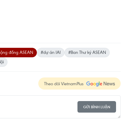
cộng đồng ASEAN
#dự án IAI
#Ban Thư ký ASEAN
ội
Theo dõi VietnamPlus
GỬI BÌNH LUẬN