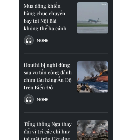
Mưa dông khiến
hàng chục chuyến
bay tới Nội Bài
không thể hạ cánh
NGHE
Houthi bị nghi đứng
sau vụ tấn công đánh
chìm tàu hàng Ấn Độ
trên Biển Đỏ
NGHE
Tổng thống Nga thay
đổi vị trí các chỉ huy
tại mặt trận Ukraine