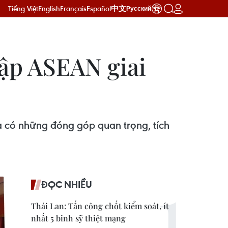
Tiếng Việt
English
Français
Español
中文
Русский
hập ASEAN giai
à có những đóng góp quan trọng, tích
ĐỌC NHIỀU
Thái Lan: Tấn công chốt kiểm soát, ít
nhất 5 binh sỹ thiệt mạng