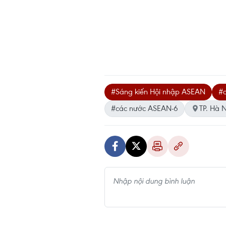
#Sáng kiến Hội nhập ASEAN
#
#các nước ASEAN-6
TP. Hà N