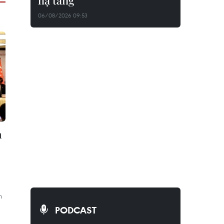
hạ tầng
06/08/2026 09:53
n
n
PODCAST