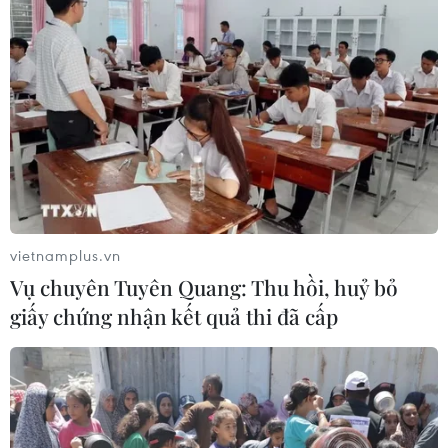
Phó Thủ tướng: Tập trung triển khai lập
Quy hoạch tổng thể Quốc gia
13/06/2019 11:23
Thủ tướng Chính phủ đã quyết định thành lập Hội đồng
Quy hoạch quốc gia do Phó Thủ tướng Trịnh Đình Dũng
làm Chủ tịch Hội đồng để chỉ đạo quá trình tổ chức lập
vietnamplus.vn
Quy hoạch tổng thể quốc gia.
Vụ chuyên Tuyên Quang: Thu hồi, huỷ bỏ
giấy chứng nhận kết quả thi đã cấp