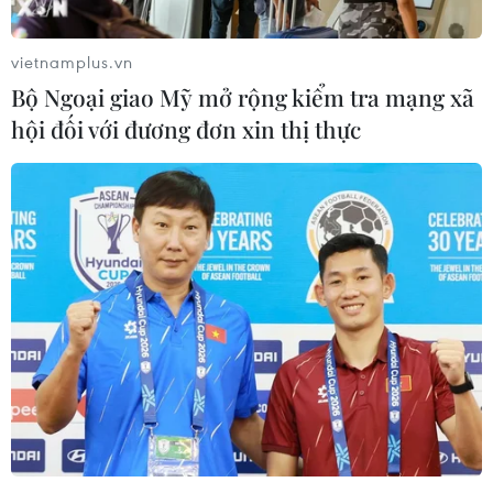
vietnamplus.vn
Bộ Ngoại giao Mỹ mở rộng kiểm tra mạng xã
hội đối với đương đơn xin thị thực
#Thanh Hóa
#Quy hoạch
#di sản thiên nhiên
#biến đổi khí hậu
#ASEAN
Thanh Hóa
Theo dõi VietnamPlus