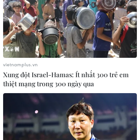
'Không để chậm quy hoạch ảnh hưởng đến
vietnamplus.vn
phát triển kinh tế-xã hội'
Xung đột Israel-Hamas: Ít nhất 300 trẻ em
15/07/2019 10:02
thiệt mạng trong 300 ngày qua
Luật Quy hoạch được Quốc hội thông qua năm 2017, có
hiệu lực ngày 1/1/2019, là công cụ pháp lý rất quan
trọng để các cấp, các ngành lãnh đạo, chỉ đạo toàn
diện và thống nhất quản lý.