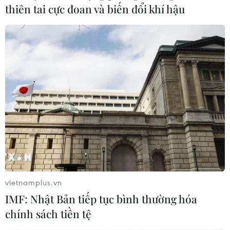
việc Đà Nẵng lựa chọn đơn vị tư vấn thực hiện điều
thiên tai cực đoan và biến đổi khí hậu
chỉnh quy hoạch chung cho thành phố Đà Nẵng đến
năm 2030, tầm nhìn đến năm 2045.
vietnamplus.vn
IMF: Nhật Bản tiếp tục bình thường hóa
chính sách tiền tệ
Yêu cầu sớm ban hành Nghị định hướng