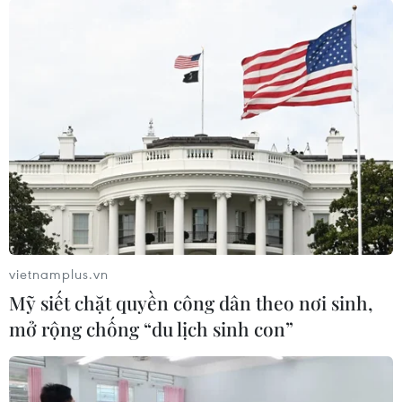
dẫn thực hiện Luật Quy hoạch
11/04/2019 07:26
Thủ tướng Nguyễn Xuân Phúc yêu cầu sớm ban hành
một Nghị định hướng dẫn thực hiện Luật Quy hoạch, cụ
thể trong tháng 4 để báo cáo Quốc hội nhằm tháo gỡ
khó khăn trong triển khai luật này.
vietnamplus.vn
Mỹ siết chặt quyền công dân theo nơi sinh,
mở rộng chống “du lịch sinh con”