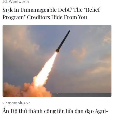
JG Wentworth
khí hậu; phù hợp với bối cảnh hội nhập quốc tế,
$15k In Unmanageable Debt? The "Relief
các cam kết trong các điều ước quốc tế đa
Program" Creditors Hide From You
phương và song phương mà Việt Nam là thành
viên.
vietnamplus.vn
Ấn Độ thử thành công tên lửa đạn đạo Agni-
Chủ tịch UBND tỉnh Nguyễn Đình Xứng phát biểu kết luận tại hội