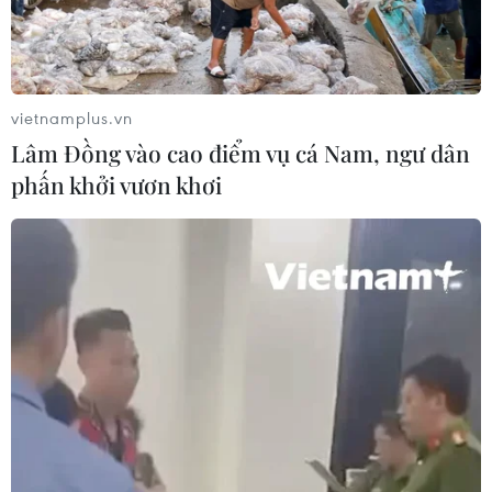
NAPAS và KiotViet hợp tác mở rộng
hệ sinh thái thanh toán VietQR
06/08/2026 14:03
vietnamplus.vn
Lâm Đồng vào cao điểm vụ cá Nam, ngư dân
BIDV chốt ngày chia 498 triệu cổ
phấn khởi vươn khơi
phiếu, tăng vốn điều lệ lên 77.783 tỷ
đồng
06/08/2026 13:42
Nâng cao mức độ an toàn, minh bạch
và uy tín của hệ thống tài chính,
ngân hàng
06/08/2026 11:43