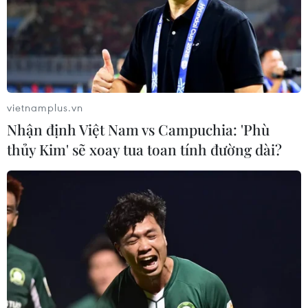
vietnamplus.vn
Nhận định Việt Nam vs Campuchia: 'Phù
thủy Kim' sẽ xoay tua toan tính đường dài?
Thành lập Hội đồng thẩm định nhiệm vụ
lập quy hoạch tỉnh
16/07/2019 22:19
Hội đồng có nhiệm vụ tổ chức thẩm định nhiệm vụ lập
quy hoạch tỉnh thời kỳ 2021-2030, tầm nhìn đến năm
2045 cho 63 tỉnh, thành phố trực thuộc Trung ương trước