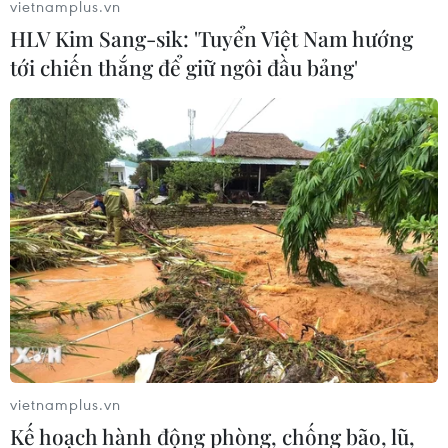
TIN LIÊN QUAN
vietnamplus.vn
HLV Kim Sang-sik: 'Tuyển Việt Nam hướng
tới chiến thắng để giữ ngôi đầu bảng'
Đà Nẵng thông tin về điều chỉnh quy
hoạch chung thành phố
27/02/2019 07:12
vietnamplus.vn
Thời gian qua, có một số thông tin không chính xác về
Kế hoạch hành động phòng, chống bão, lũ,