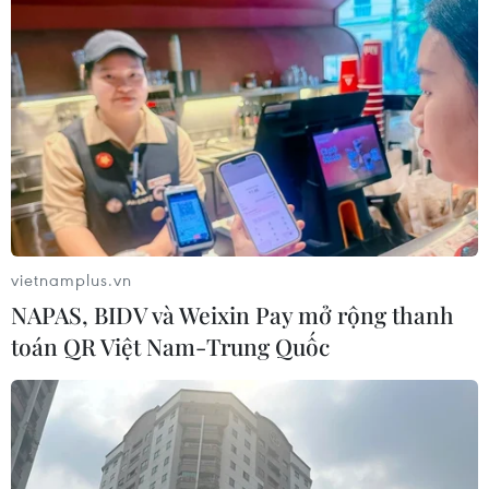
vietnamplus.vn
NAPAS, BIDV và Weixin Pay mở rộng thanh
toán QR Việt Nam-Trung Quốc
TIN CÙNG CHUYÊN MỤC
Thành lập Khu Công nghệ cao tỉnh
Hưng Yên
06/08/2026 23:45