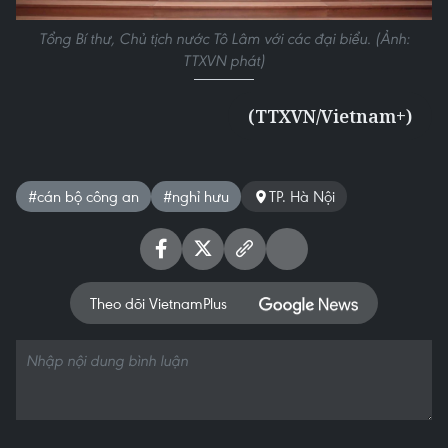
Tổng Bí thư, Chủ tịch nước Tô Lâm với các đại biểu. (Ảnh:
TTXVN phát)
(TTXVN/Vietnam+)
#cán bộ công an
#nghỉ hưu
TP. Hà Nội
Theo dõi VietnamPlus