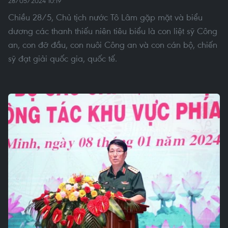
28/05/2024 10:19
Chiều 28/5, Chủ tịch nước Tô Lâm gặp mặt và biểu
dương các thanh thiếu niên tiêu biểu là con liệt sỹ Công
an, con đỡ đầu, con nuôi Công an và con cán bộ, chiến
sỹ đạt giải quốc gia, quốc tế.