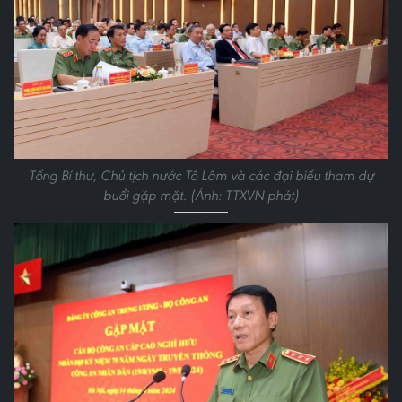
Tổng Bí thư, Chủ tịch nước Tô Lâm và các đại biểu tham dự
buổi gặp mặt. (Ảnh: TTXVN phát)