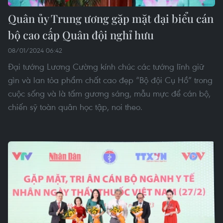
Quân ủy Trung ương gặp mặt đại biểu cán
bộ cao cấp Quân đội nghỉ hưu
08/01/2024 06:42
Đại tướng Lương Cường kính chúc các tướng lĩnh giữ
gìn và lan tỏa phẩm chất cao đẹp “Bộ đội Cụ Hồ” trong
cuộc sống và là tấm gương sáng, mẫu mực để cán bộ,
chiến sỹ toàn quân học tập, noi theo.