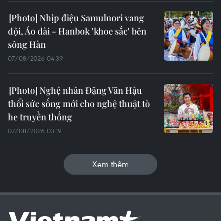
Nhịp điệu Samulnori vang
dội, Áo dài - Hanbok 'khoe sắc' bên
sông Hàn
07/08/2026 04:39
Nghệ nhân Đặng Văn Hậu
thổi sức sống mới cho nghệ thuật tò
he truyền thống
07/08/2026 03:19
Xem thêm