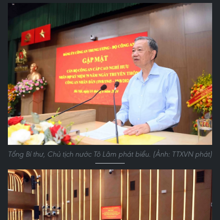
Tổng Bí thư, Chủ tịch nước Tô Lâm phát biểu. (Ảnh: TTXVN phát)