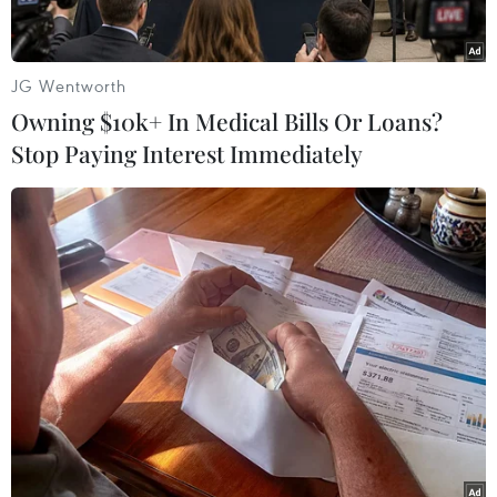
Tìm thấy toàn bộ các thi thể nạn
nhân vụ rơi máy bay MS804
JG Wentworth
04/07/2016 01:11
Owning $10k+ In Medical Bills Or Loans?
Stop Paying Interest Immediately
Ai Cập thông báo bộ nhớ hộp đen
máy bay MS804 không hư hại
02/07/2016 12:29
Vụ tai nạn MS804: Có khói trong máy
bay trước khi rơi
29/06/2016 22:44