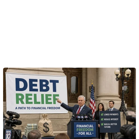
Israel phát hiện thêm mảnh vỡ nghi
của máy bay MS804
08/07/2016 01:31
Phi công đã cố gắng dập lửa trước
khi máy bay MS804 bị rơi
06/07/2016 02:54
Trục vớt được toàn bộ thi thể
trong vụ rơi máy bay MS804
04/07/2016 07:31