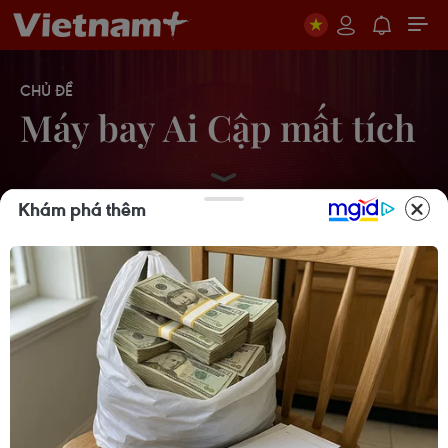
CHỦ ĐỀ
Máy bay Ai Cập mất tích
Khám phá thêm
Nguyên nhân vụ rơi máy bay
EgyptAir năm 2016 khiến 66 người
thiệt mạng
07/07/2018 04:38
Ai Cập khẳng định tiếp tục điều tra
vụ rơi máy bay MS804