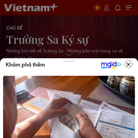
CHỦ ĐỀ
Trường Sa Ký sự
Những bài viết về Trường Sa - Những bản anh hùng ca về
người lính đảo
Khám phá thêm
Hơn 200 đại biểu đến thăm Trường
Sa và nhà giàn DK I/21
17/04/2026 02:50
Vùng 4 Hải quân triển lãm loạt ảnh
đẹp về người lính Trường Sa