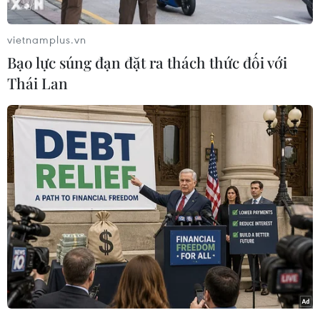
Trường Sa
29/07/2024 13:05
vietnamplus.vn
Bạo lực súng đạn đặt ra thách thức đối với
Đằng sau những bữa ăn
Thái Lan
ngon, đủ đầy trên hải trình đến
Trường Sa
08/06/2024 08:02
Diện mạo của Trường Sa "thay da,
đổi thịt" từng ngày tạo nên sức sống
mới
06/06/2024 08:20
Những “cánh sóng” lan tỏa tình yêu
với biển đảo