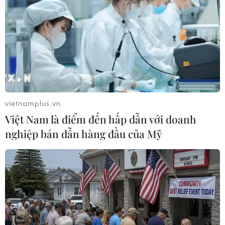
Việt Nam có đầy đủ cơ sở khẳng định
chủ quyền với Trường Sa, Hoàng Sa
10/06/2023 10:59
Đất Tổ Vua Hùng chung tay xây dựng
Trường Sa thành quần đảo xanh
vietnamplus.vn
09/06/2023 12:20
Việt Nam là điểm đến hấp dẫn với doanh
nghiệp bán dẫn hàng đầu của Mỹ
Cơ hội đến thăm Trường Sa khi thi
tìm hiểu Nghị quyết Đại hội Đoàn
09/06/2023 06:34
Trường Sa linh thiêng và tự hào