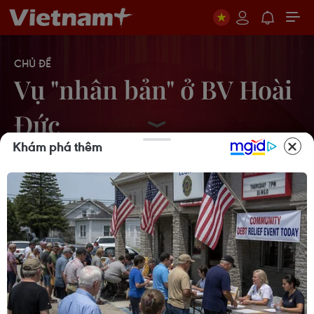
CHỦ ĐỀ
Vụ "nhân bản" ở BV Hoài
Đức
Khám phá thêm
Công bố danh sách khởi tố 10 bị can
vụ BV Hoài Đức
20/08/2013 08:13
Khen thưởng 3 người tố cáo vụ Bệnh