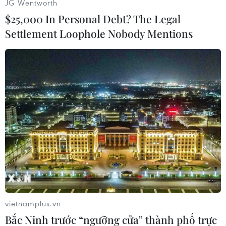
JG Wentworth
$25,000 In Personal Debt? The Legal
Settlement Loophole Nobody Mentions
Xem thêm
CƠ QUAN CHỦ QUẢN: THÔNG TẤN XÃ VIỆT NAM
Tổng Biên tập: TRẦN TIẾN DUẨN
Phó Tổng Biên tập: NGUYỄN THỊ TÁM, KHÚC THANH
THỦY
Sở hữu trí tuệ
Quy định sử dụng
vietnamplus.vn
RSS
Hỗ trợ
Bắc Ninh trước “ngưỡng cửa” thành phố trực