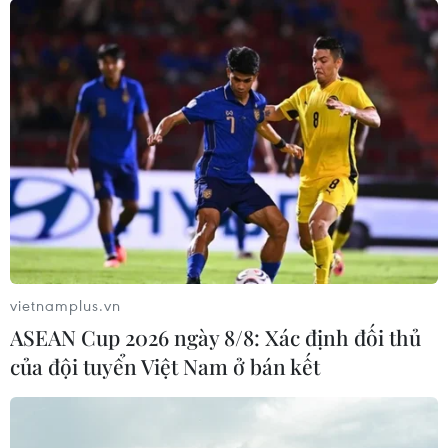
Indonesia
04/08/2026 04:16
Tuyển thủ Indonesia cúi đầu thành
khẩn xin lỗi người hâm mộ xứ vạn
đảo
04/08/2026 03:17
ASEAN Cup 2026: "Chìa khóa" giúp
tuyển Việt Nam quật ngã Indonesia
vietnamplus.vn
04/08/2026 03:05
ASEAN Cup 2026 ngày 8/8: Xác định đối thủ
của đội tuyển Việt Nam ở bán kết
ASEAN Cup 2026: Đội tuyển Việt
Nam tạo "cơn địa chấn" trên truyền