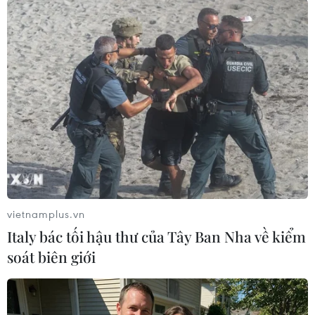
vietnamplus.vn
#U19 Việt Nam
#Đại tướng Võ Nguyên Giáp
Italy bác tối hậu thư của Tây Ban Nha về kiểm
#30 Hoàng Diệu
Áo
Việt Nam
soát biên giới
Theo dõi VietnamPlus