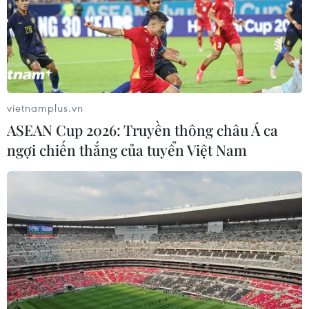
03/08/2026 07:21
Xem thêm
vietnamplus.vn
ASEAN Cup 2026: Truyền thông châu Á ca
ngợi chiến thắng của tuyển Việt Nam
CƠ QUAN CHỦ QUẢN: THÔNG TẤN XÃ VIỆT NAM
Tổng Biên tập: TRẦN TIẾN DUẨN
Phó Tổng Biên tập: NGUYỄN THỊ TÁM, KHÚC THANH
THỦY
Sở hữu trí tuệ
Quy định sử dụng
RSS
Hỗ trợ