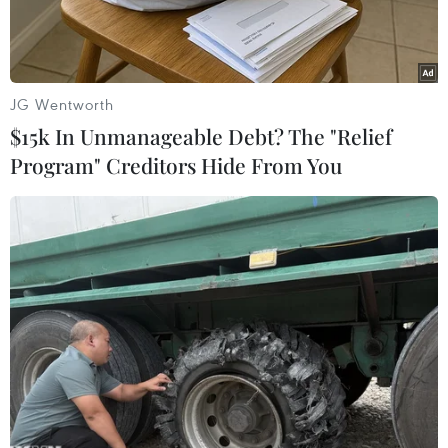
Nam đã đi thẳng tới nhà riêng của Đại tướng Võ
Nguyên Giáp tại số nhà 30 Hoàng Diệu để báo
công với Đại tướng sau chiến công ở vòng loại
U19 châu Á.
JG Wentworth
$15k In Unmanageable Debt? The "Relief
Do đặc thù quân số từ cả 3 miền, đội tuyển U19
Program" Creditors Hide From You
Việt Nam chỉ có thể tập trung và bắt đầu bay từ
thành phố Hồ Chí Minh về Hà Nội lúc 19 giờ tối
hôm qua. Kế hoạch ban đầu là HLV Guillaume
Graechen và các học trò sẽ nghỉ ngơi trước khi
đến viếng Đại tướng vào lúc 3 giờ sáng ngày
11/10.
Tuy nhiên, để chuẩn bị cho tang lễ, nhà riêng
Đại tướng đã ngừng đón khách viếng từ 21 giờ
30 tối 10/10. Thế nên, trưởng đoàn bóng đá U19