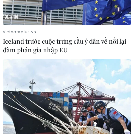
Xem trực tiếp Việt Nam-Campuchia
tại ASEAN Cup 2026 trên kênh nào?
07/08/2026 09:49
vietnamplus.vn
Iceland trước cuộc trưng cầu ý dân về nối lại
đàm phán gia nhập EU
Nhận định Singapore vs
Indonesia (20h ngày 7/8): Cuộc quyết
đấu giành tấm vé bán kết duy nhất
07/08/2026 08:41
Cục diện ASEAN Cup: Việt Nam
quyết giành ngôi đầu, Thái Lan vẫn
có thể bị loại
07/08/2026 02:29