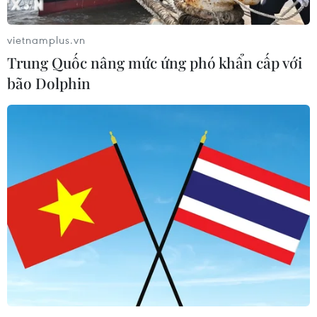
Lịch thi đấu ASEAN Cup 2026 ngày
7/8: Việt Nam hướng đến ngôi đầu
vietnamplus.vn
07/08/2026 00:07
Trung Quốc nâng mức ứng phó khẩn cấp với
bão Dolphin
Công Phượng gặp thử thách lớn
trong ngày tái xuất V-League 2026/27
06/08/2026 11:49
Nhận định Việt Nam vs
Campuchia: Vì sao thầy trò HLV Kim
Sang-sik cần giành ngôi đầu bảng?
06/08/2026 11:05
Nhận định Việt Nam vs Campuchia: