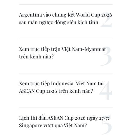
Argentina vào chung kết World Cup 2026
sau màn ngược dòng siêu kịch tính
Xem trực tiếp trận Việt Nam-Myanmar
trên kênh nào?
Xem trực tiếp Indonesia-Việt Nam tại
ASEAN Cup 2026 trên kênh nào?
Lịch thi đấu ASEAN Cup 2026 ngày 27/7:
Singapore vượt qua Việt Nam?