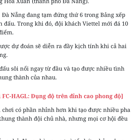
ng Hòa Xuân (thành phố Đà Nẵng).
B Đà Nẵng đang tạm đứng thứ 6 trong Bảng xếp
n đấu. Trong khi đó, đội khách Viettel mới đá 10
 điểm.
được dự đoán sẽ diễn ra đầy kịch tính khi cả hai
ng.
 đấu sôi nổi ngay từ đầu và tạo được nhiều tình
hung thành của nhau.
 FC-HAGL: Đụng độ trên đỉnh cao phong độ]
l chơi có phần nhỉnh hơn khi tạo được nhiều pha
khung thành đội chủ nhà, nhưng mọi cơ hội đều