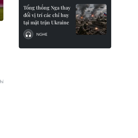
Tổng thống Nga thay
đổi vị trí các chỉ huy
tại mặt trận Ukraine
NGHE
hí