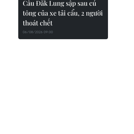
Cầu Đắk Lung sập sau cú
tông của xe tải cẩu, 2 người
thoát chết
06/08/2026 09:00