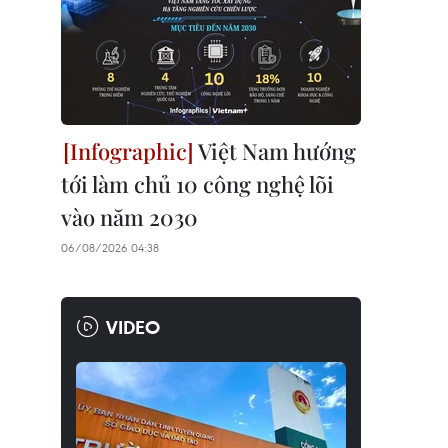
Việt Nam hướng
tới làm chủ 10 công nghệ lõi
vào năm 2030
06/08/2026 04:38
VIDEO