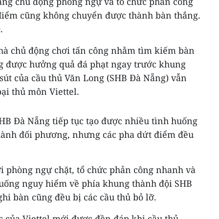
ẵng chủ động phòng ngự và tổ chức phản công
điểm cũng không chuyển được thành bàn thắng.
.
nhà chủ động chơi tấn công nhằm tìm kiếm bàn
g được hưởng quả đá phạt ngay trước khung
 sút của cầu thủ Văn Long (SHB Đà Nẵng) vẫn
ại thủ môn Viettel.
HB Đà Nẵng tiếp tục tạo được nhiều tình huống
hành đối phương, nhưng các pha dứt điểm đều
ơi phòng ngự chặt, tổ chức phản công nhanh và
huống nguy hiểm về phía khung thành đội SHB
hi bàn cũng đều bị các cầu thủ bỏ lỡ.
c của Viettel mới được đền đáp khi cầu thủ