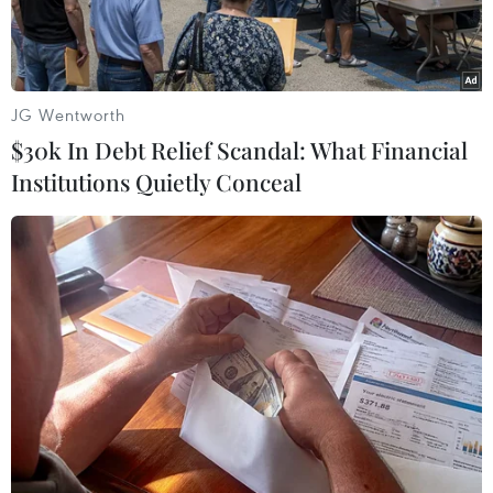
JG Wentworth
$30k In Debt Relief Scandal: What Financial
Institutions Quietly Conceal
Ảnh minh họa. (Nguồn: Vietnam+)
Những năm gần đây, chuyện dân văn phòng
kinh doanh bán hàng tại nơi làm việc không
còn là điều xa lạ.