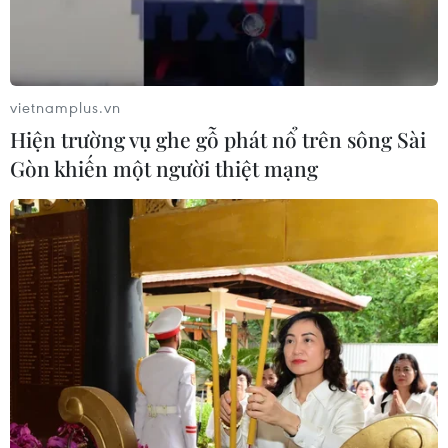
vietnamplus.vn
Hiện trường vụ ghe gỗ phát nổ trên sông Sài
Gòn khiến một người thiệt mạng
TIN CÙNG CHUYÊN MỤC
Vận tải biển toàn cầu tăng mạnh bất
chấp căng thẳng địa chính trị
09/08/2026 02:06
Canada chạy đua đạt thỏa thuận
trước khi thuế quan mới của Mỹ có