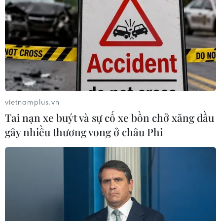
cộng tác viên bán hàng với lợi ích 100.000 đồng/ngày,
sau đó lừa đảo chiếm đoạt tài sản.
vietnamplus.vn
Tai nạn xe buýt và sự cố xe bồn chở xăng dầu
gây nhiều thương vong ở châu Phi
Mở Gian hàng quốc gia trên sàn thương
mại điện tử để hỗ trợ xuất khẩu