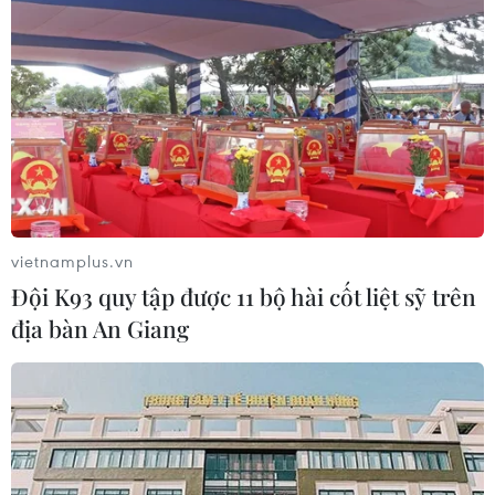
Việt Nam khẳng định vị thế tại triển
lãm thương mại quốc tế của Ấn Độ
07/08/2026 23:08
Ngân hàng Trung ương Trung Quốc
mua thêm 20 tấn vàng trong tháng 7
07/08/2026 15:21
vietnamplus.vn
Đội K93 quy tập được 11 bộ hài cốt liệt sỹ trên
địa bàn An Giang
Chuyên gia quốc tế đánh giá tích cực
về tiền đồng của Việt Nam
07/08/2026 12:46
Phép thử sức chống chịu của kinh tế