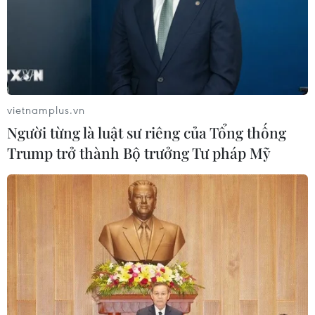
30/11/2021 06:54
Thương mại điện tử xuyên biên giới là cơ hội để doanh
nghiệp vừa và nhỏ có thể thâm nhập vào các thị trường
khó tính, phát triển và duy trì thương hiệu của sản phẩm.
vietnamplus.vn
Người từng là luật sư riêng của Tổng thống
Trump trở thành Bộ trưởng Tư pháp Mỹ