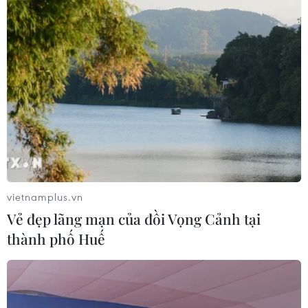
Quốc hội thảo luận dự án Luật Dầu
khí (sửa đổi), bảo đảm an ninh năng
lượng
08/08/2026 01:33
Việt Nam cần theo dõi chặt chẽ các
biện pháp phòng vệ thương mại tại
Canada
08/08/2026 00:39
vietnamplus.vn
Vẻ đẹp lãng mạn của đồi Vọng Cảnh tại
Libya tiến gần hơn tới mục tiêu khai
thành phố Huế
thác 2 triệu thùng dầu mỗi ngày
08/08/2026 00:12