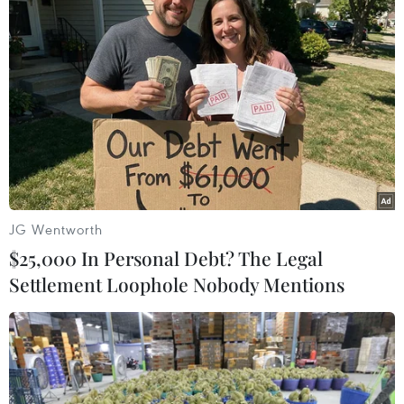
Chưa sẵn sàng bỏ việc để kinh doanh
Một vài năm trước, việc bán hàng tại công sở
thường nhận được phản ứng tiêu cực, với
những lo ngại về việc hoạt động này sẽ làm
hỏng môi trường công sở, ảnh hưởng đến năng
suất và chất lượng công việc của người bán
hàng, cũng như sự tập trung công việc của
người mua hàng.
JG Wentworth
$25,000 In Personal Debt? The Legal
Settlement Loophole Nobody Mentions