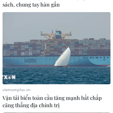
việc ổn định trong suốt nhiều năm qua.
sách, chung tay hàn gắn
Dù là vì bất kỳ lý do gì, nhưng nếu vẫn đảm bảo
làm tốt công việc chính thức, thì việc bán hàng
tay trái này vẫn là một kênh tốt cho những
nhân viên văn phòng vừa muốn cải thiện thu
nhập vừa muốn thử thách bản thân trong một
công việc hoạt bát và năng động hơn./.
(Vietnam+)
vietnamplus.vn
Vận tải biển toàn cầu tăng mạnh bất chấp
căng thẳng địa chính trị