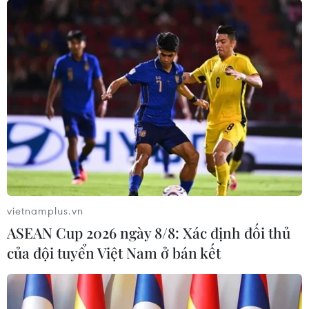
#bán hàng trực tuyến
#taobao
#công sở
#siêu thị
Theo dõi VietnamPlus
vietnamplus.vn
ASEAN Cup 2026 ngày 8/8: Xác định đối thủ
của đội tuyển Việt Nam ở bán kết
TIN LIÊN QUAN