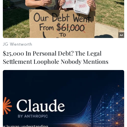
London, một nữ nghi
cứu nạn, hỗ trợ người dân
phạm bị bắt giữ
trong tình huống khẩn cấp
05/08/2026 15:07
05/08/2026 10:10
JG Wentworth
$25,000 In Personal Debt? The Legal
Settlement Loophole Nobody Mentions
Hơn 100 người thiệt mạng
Cách các sân bay Mỹ rút
trong mùa mưa khốc liệt ở
ngắn thời gian làm thủ tục
Ấn Độ
05/08/2026 07:17
05/08/2026 09:39