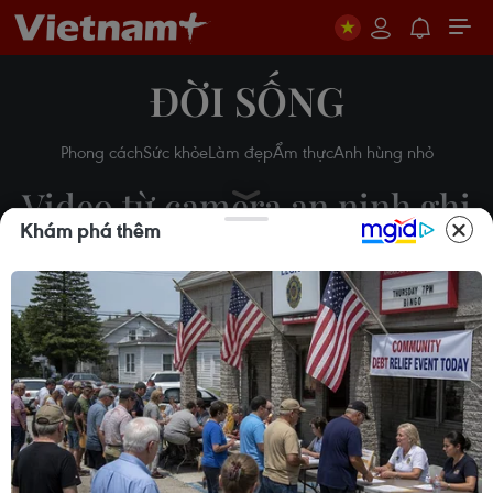
ĐỜI SỐNG
Phong cách
Sức khỏe
Làm đẹp
Ẩm thực
Anh hùng nhỏ
Video từ camera an ninh ghi
Khám phá thêm
cảnh xả súng trong nhà thờ
ở Texas
30/12/2019 03:37
Theo dõi VietnamPlus