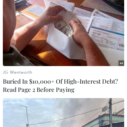
Làn sóng tấn công mạng
Anh công bố kết quả điều
nhằm vào các quỹ đầu cơ
tra ban đầu vụ đâm dao ở
lớn của Mỹ
trung tâm London
06/08/2026 06:47
06/08/2026 06:00
JG Wentworth
Buried In $10,000+ Of High-Interest Debt?
Read Page 2 Before Paying
Hàn Quốc tăng cường giải
Khẩn trường khám nghiệm
pháp ngăn chặn đánh bạc
hiện trường, điều tra
trực tuyến trong quân đội
nguyên nhân vụ cháy chợ
Biên Hòa
06/08/2026 04:52