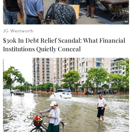
Hình ảnh trích xuất từ camera an ninh cho thấy
một người đàn ông đã dùng súng săn bắn vào
những người đang cầu nguyện, trước khi bị các
JG Wentworth
thành viên nhà thờ ở bang Texas bắn hạ.
$30k In Debt Relief Scandal: What Financial
Institutions Quietly Conceal
Hình ảnh từ camera an ninh trong nhà thờ ở bang Texas.