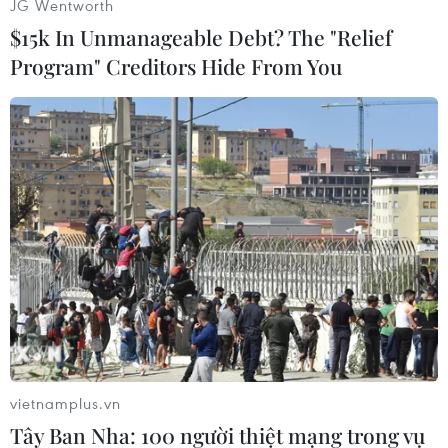
JG Wentworth
$15k In Unmanageable Debt? The "Relief
Play
Program" Creditors Hide From You
Video
(Vietnam+)
vietnamplus.vn
Tây Ban Nha: 100 người thiệt mạng trong vụ