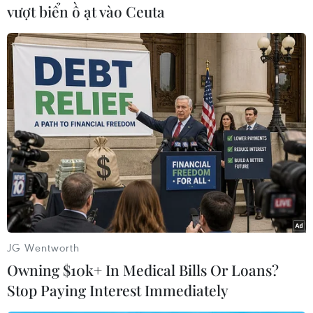
vượt biển ồ ạt vào Ceuta
#Xả súng tại Mỹ
#Nhà thờ
#Bang Texas
#Tay súng
Mỹ
JG Wentworth
Owning $10k+ In Medical Bills Or Loans?
Stop Paying Interest Immediately