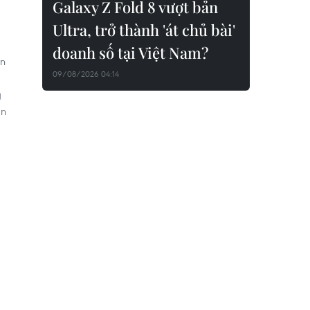
Galaxy Z Fold 8 vượt bản
Ultra, trở thành 'át chủ bài'
doanh số tại Việt Nam?
àn
09/08/2026 04:14
g
ận