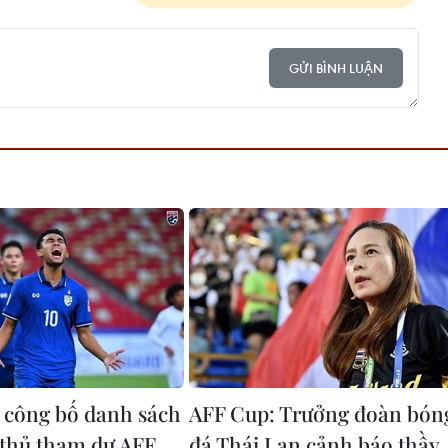
GỬI BÌNH LUẬN
 công bố danh sách
AFF Cup: Trưởng đoàn bón
 thủ tham dự AFF
đá Thái Lan cảnh báo thầy