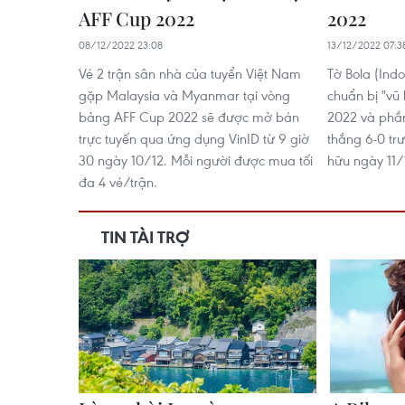
AFF Cup 2022
2022
08/12/2022 23:08
13/12/2022 07:3
Vé 2 trận sân nhà của tuyển Việt Nam
Tờ Bola (Indo
gặp Malaysia và Myanmar tại vòng
chuẩn bị "vũ
bảng AFF Cup 2022 sẽ được mở bán
2022 và phần
trực tuyến qua ứng dụng VinID từ 9 giờ
thắng 6-0 tr
30 ngày 10/12. Mỗi người được mua tối
hữu ngày 11/
đa 4 vé/trận.