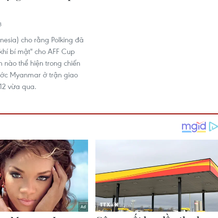
8
nesia) cho rằng Polking đã
 khí bí mật" cho AFF Cup
 nào thể hiện trong chiến
ước Myanmar ở trận giao
12 vừa qua.