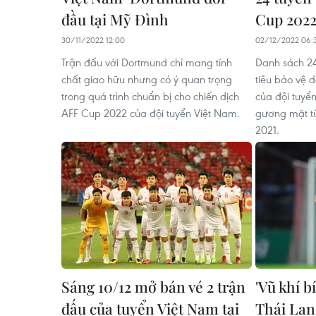
đầu tại Mỹ Đình
Cup 202
30/11/2022 12:00
02/12/2022 06:
Trận đấu với Dortmund chỉ mang tính
Danh sách 24
chất giao hữu nhưng có ý quan trọng
tiêu bảo vệ 
trong quá trình chuẩn bị cho chiến dịch
của đội tuyể
AFF Cup 2022 của đội tuyển Việt Nam.
gương mặt t
2021.
Sáng 10/12 mở bán vé 2 trận
'Vũ khí b
đấu của tuyển Việt Nam tại
Thái Lan 