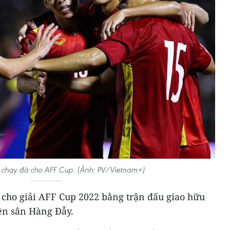
 chạy đà cho AFF Cup. (Ảnh: PV/Vietnam+)
 cho giải AFF Cup 2022 bằng trận đấu giao hữu
rên sân Hàng Đẫy.