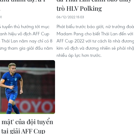
2
trò HLV Polking
31
06/12/2022 15:03
 tuyển thủ hướng tới mục
Phát biểu trước báo giới, nữ trưởng đo
danh hiệu vô địch AFF Cup
Madam Pang cho biết Thái Lan đến với
n Thái Lan năm nay chỉ có 8
AFF Cup 2022 với tư cách là nhà đươn
ừng tham gia giải đấu năm
kim vô địch và đương nhiên sẽ phải nh
nhiều áp lực hơn trước.
í mật' của đội tuyển
tại giải AFF Cup