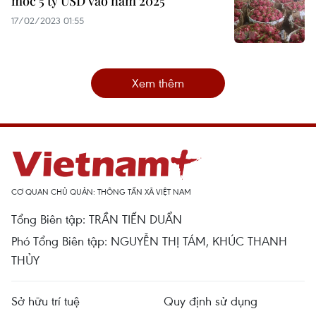
mốc 5 tỷ USD vào năm 2025
17/02/2023 01:55
Xem thêm
CƠ QUAN CHỦ QUẢN: THÔNG TẤN XÃ VIỆT NAM
Tổng Biên tập: TRẦN TIẾN DUẨN
Phó Tổng Biên tập: NGUYỄN THỊ TÁM, KHÚC THANH
THỦY
Sở hữu trí tuệ
Quy định sử dụng