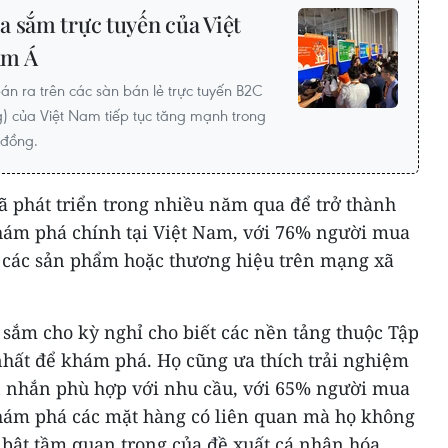
a sắm trực tuyến của Việt
am Á
n ra trên các sàn bán lẻ trực tuyến B2C
g) của Việt Nam tiếp tục tăng mạnh trong
 đồng.
ã phát triển trong nhiều năm qua để trở thành
hám phá chính tại Việt Nam, với 76% người mua
 các sản phẩm hoặc thương hiệu trên mạng xã
sắm cho kỳ nghỉ cho biết các nền tảng thuộc Tập
nhất để khám phá. Họ cũng ưa thích trải nghiệm
n nhắn phù hợp với nhu cầu, với 65% người mua
hám phá các mặt hàng có liên quan mà họ không
 bật tầm quan trọng của đề xuất cá nhân hóa