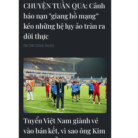
CHUYỆN TUẦN QUA: Cảnh
báo nạn "giang hồ mạng”
kéo những hệ lụy ảo tràn ra
đời thực
08/08/2026 04:00
Tuyển Việt Nam giành vé
vào bán kết, vì sao ông Kim