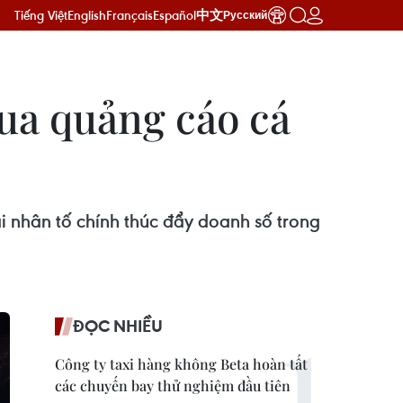
Tiếng Việt
English
Français
Español
中文
Русский
ua quảng cáo cá
i nhân tố chính thúc đẩy doanh số trong
ĐỌC NHIỀU
Công ty taxi hàng không Beta hoàn tất
các chuyến bay thử nghiệm đầu tiên