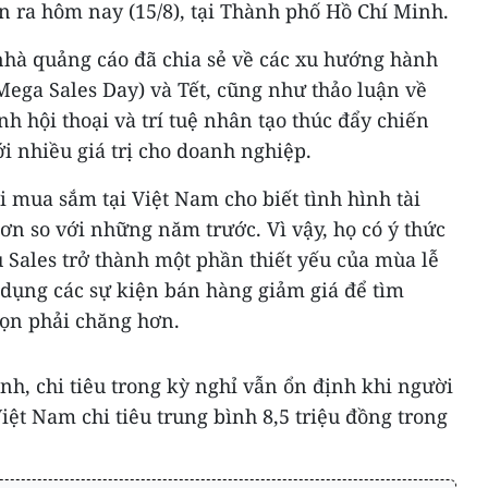
 ra hôm nay (15/8), tại Thành phố Hồ Chí Minh.
 nhà quảng cáo đã chia sẻ về các xu hướng hành
Mega Sales Day) và Tết, cũng như thảo luận về
h hội thoại và trí tuệ nhân tạo thúc đẩy chiến
i nhiều giá trị cho doanh nghiệp.
 mua sắm tại Việt Nam cho biết tình hình tài
n so với những năm trước. Vì vậy, họ có ý thức
u Sales trở thành một phần thiết yếu của mùa lễ
 dụng các sự kiện bán hàng giảm giá để tìm
họn phải chăng hơn.
ính, chi tiêu trong kỳ nghỉ vẫn ổn định khi người
iệt Nam chi tiêu trung bình 8,5 triệu đồng trong