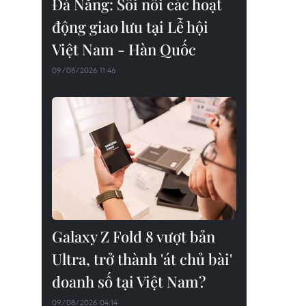
Đà Nẵng: Sôi nổi các hoạt
động giao lưu tại Lễ hội
Việt Nam - Hàn Quốc
09/08/2026 11:46
Galaxy Z Fold 8 vượt bản
Ultra, trở thành 'át chủ bài'
doanh số tại Việt Nam?
09/08/2026 04:14