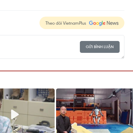
Theo dõi VietnamPlus
GỬI BÌNH LUẬN