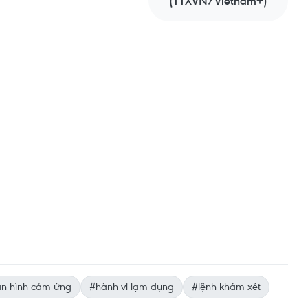
(TTXVN/Vietnam+)
n hình cảm ứng
#hành vi lạm dụng
#lệnh khám xét