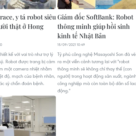
ace, y tá robot siêu
Giám đốc SoftBank: Robot
ười thật ở Hong
thông minh giúp hồi sinh
kinh tế Nhật Bản
00
15/09/2021 10:49
iết kế với vai trò như trợ lý
Tỷ phú công nghệ Masayoshi Son đã vẽ
sỹ. Robot được trang bị cảm
ra một viễn cảnh tương lai với "robot
ồm một camera nhiệt nhằm
thông minh sẽ không chỉ thay thế (con
iệt độ, mạch của bệnh nhân,
người) trong hoạt động sản xuất, ngàn
ác sỹ chẩn đoán bệnh.
công nghiệp mà còn toàn bộ dân số la
động."