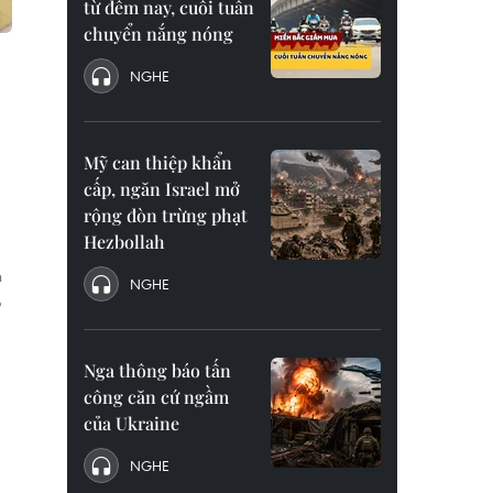
từ đêm nay, cuối tuần
chuyển nắng nóng
NGHE
Mỹ can thiệp khẩn
cấp, ngăn Israel mở
rộng đòn trừng phạt
Hezbollah
h
NGHE
o
Nga thông báo tấn
công căn cứ ngầm
của Ukraine
NGHE