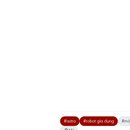
#astro
#robot gia dụng
#mà