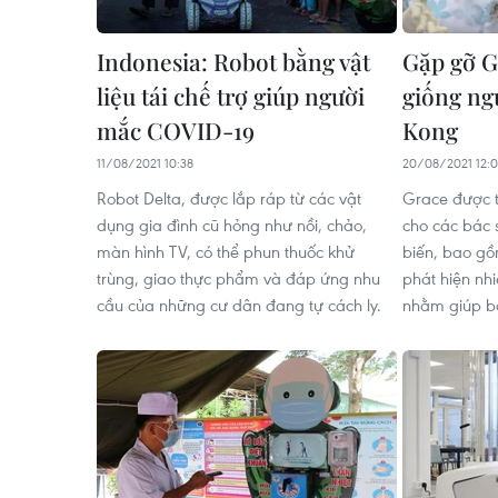
Indonesia: Robot bằng vật
Gặp gỡ Gr
liệu tái chế trợ giúp người
giống ng
mắc COVID-19
Kong
11/08/2021 10:38
20/08/2021 12:
Robot Delta, được lắp ráp từ các vật
Grace được th
dụng gia đình cũ hỏng như nồi, chảo,
cho các bác 
màn hình TV, có thể phun thuốc khử
biến, bao g
trùng, giao thực phẩm và đáp ứng nhu
phát hiện nh
cầu của những cư dân đang tự cách ly.
nhằm giúp b