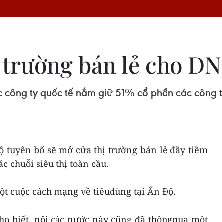
 trường bán lẻ cho DN
 công ty quốc tế nắm giữ 51% cổ phần các công t
 tuyên bố sẽ mở cửa thị trường bán lẻ đầy tiềm
c chuỗi siêu thị toàn cầu.
ột cuộc cách mạng về tiêudùng tại Ấn Độ.
ho biết, nội các nước này cũng đã thôngqua một