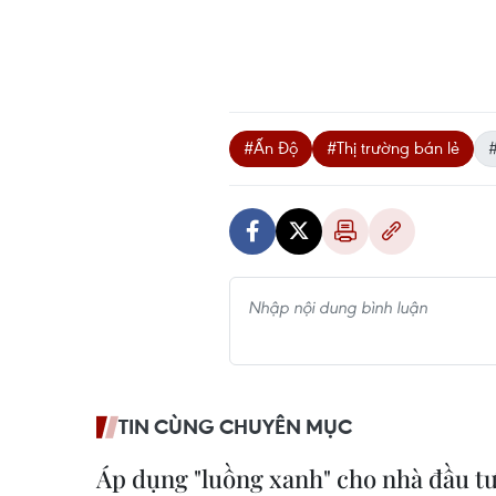
#Ấn Độ
#Thị trường bán lẻ
TIN CÙNG CHUYÊN MỤC
Áp dụng "luồng xanh" cho nhà đầu tư