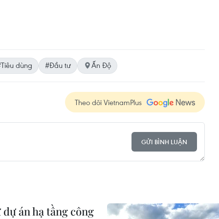
#Tiêu dùng
#Đầu tư
Ấn Độ
Theo dõi VietnamPlus
GỬI BÌNH LUẬN
 dự án hạ tầng công