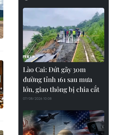
Lào Cai: Đứt gãy 30m
đường tỉnh 161 sau mưa
lớn, giao thông bị chia cắt
07/08/2026 10:08