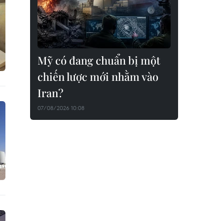
Mỹ có đang chuẩn bị một
chiến lược mới nhằm vào
Iran?
07/08/2026 10:08