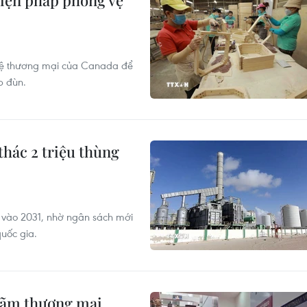
biện pháp phòng vệ
 vệ thương mại của Canada để
p đùn.
thác 2 triệu thùng
y vào 2031, nhờ ngân sách mới
uốc gia.
 lãm thương mại