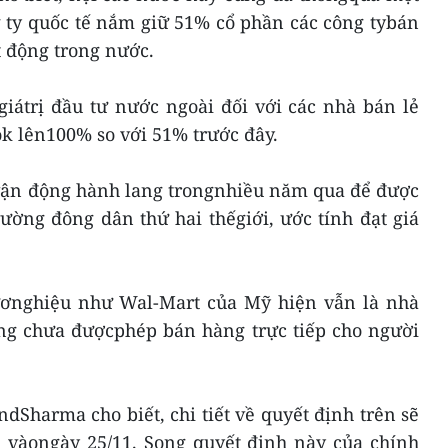
 ty quốc tế nắm giữ 51% cổ phần các công tybán
t động trong nước.
iátrị đầu tư nước ngoài đối với các nhà bán lẻ
k lên100% so với 51% trước đây.
 vận động hành lang trongnhiều năm qua để được
trường đông dân thứ hai thếgiới, ước tính đạt giá
ươnghiệu như Wal-Mart của Mỹ hiện vẫn là nhà
ong chưa đượcphép bán hàng trực tiếp cho người
Sharma cho biết, chi tiết về quyết định trên sẽ
i vàongày 25/11. Song quyết định này của chính