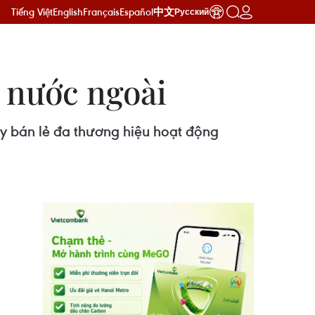
Tiếng Việt
English
Français
Español
中文
Русский
 nước ngoài
y bán lẻ đa thương hiệu hoạt động