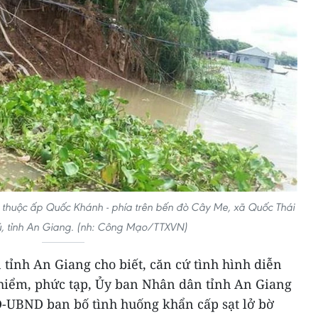
 14 thuộc ấp Quốc Khánh - phía trên bến đò Cây Me, xã Quốc Thái
, tỉnh An Giang. (nh: Công Mạo/TTXVN)
tỉnh An Giang cho biết, căn cứ tình hình diễn
 hiểm, phức tạp, Ủy ban Nhân dân tỉnh An Giang
Đ-UBND ban bố tình huống khẩn cấp sạt lở bờ