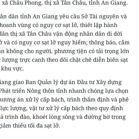
 xã Châu Phong, thị xã Tân Châu, tỉnh An Giang.
ân dân tỉnh An Giang yêu cầu Sở Tài nguyên và
oanh vùng có nguy cơ sạt lở, thiết lập hành
dân thị xã Tân Châu vận động nhân dân di dời
lở và có nguy cơ sạt lở nguy hiểm; thông báo, cắm
n không cho người, phương tiện có tải trọng lớn
ực lượng trực canh theo dõi chặt chẽ diễn biến sạt
ự khu vực.
iang giao Ban Quản lý dự án Đầu tư Xây dựng
Phát triển Nông thôn tỉnh nhanh chóng lựa chọn
phương án xử lý cấp bách, trình thẩm định và phê
ực lượng, vật tư xử lý cấp bách theo quy định
á trình đào, khoét lòng sông và đường bờ trong
m thiểu tối đa sạt lở.