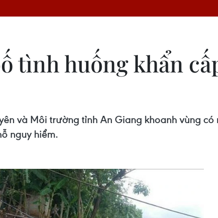
ố tình huống khẩn cấp
ên và Môi trường tỉnh An Giang khoanh vùng có ng
chỗ nguy hiểm.