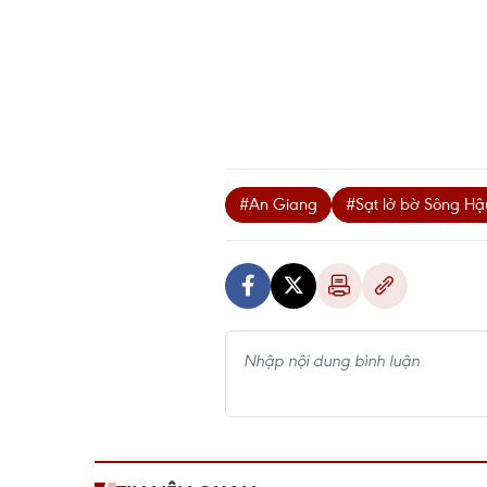
#An Giang
#Sạt lở bờ Sông Hậ