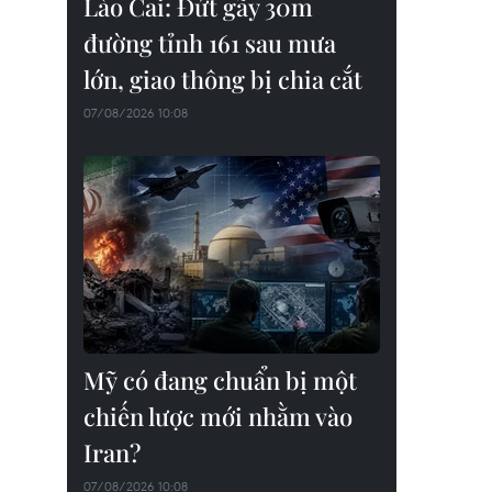
Lào Cai: Đứt gãy 30m
đường tỉnh 161 sau mưa
lớn, giao thông bị chia cắt
07/08/2026 10:08
Mỹ có đang chuẩn bị một
chiến lược mới nhằm vào
Iran?
07/08/2026 10:08