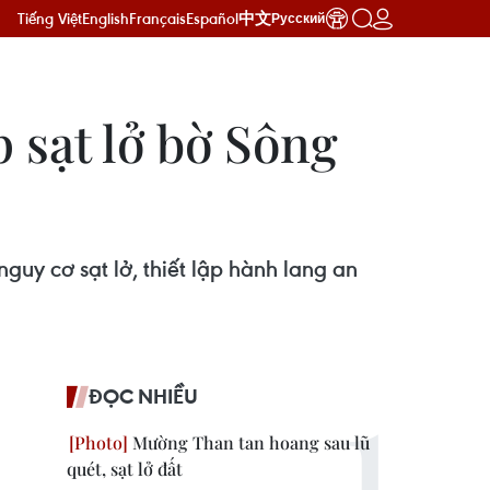
Tiếng Việt
English
Français
Español
中文
Русский
 sạt lở bờ Sông
uy cơ sạt lở, thiết lập hành lang an
ĐỌC NHIỀU
Mường Than tan hoang sau lũ
quét, sạt lở đất