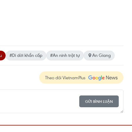
u
#Di dời khẩn cấp
#An ninh trật tự
An Giang
Theo dõi VietnamPlus
GỬI BÌNH LUẬN