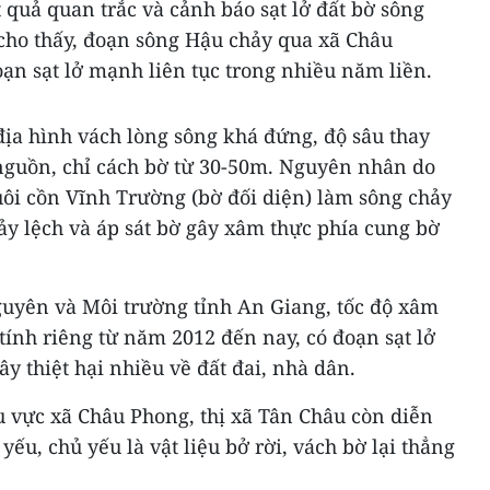
 quả quan trắc và cảnh báo sạt lở đất bờ sông
 cho thấy, đoạn sông Hậu chảy qua xã Châu
oạn sạt lở mạnh liên tục trong nhiều năm liền.
địa hình vách lòng sông khá đứng, độ sâu thay
nguồn, chỉ cách bờ từ 30-50m. Nguyên nhân do
đuôi cồn Vĩnh Trường (bờ đối diện) làm sông chảy
ảy lệch và áp sát bờ gây xâm thực phía cung bờ
guyên và Môi trường tỉnh An Giang, tốc độ xâm
tính riêng từ năm 2012 đến nay, có đoạn sạt lở
y thiệt hại nhiều về đất đai, nhà dân.
hu vực xã Châu Phong, thị xã Tân Châu còn diễn
yếu, chủ yếu là vật liệu bở rời, vách bờ lại thẳng