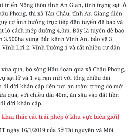
 triển Nông thôn tỉnh An Gian, tình trạng sạt lở
âu Phong, thị xã Tân Châu, tỉnh An Giang diễn
guy cơ ảnh hưởng trực tiếp đến tuyến đê bao và
sạt lở cách mép đường 4,0m. Đây là tuyến đê bao
ch 3.500ha vùng Bắc kênh Vĩnh An, bảo vệ 3
, Vĩnh Lợi 2, Vĩnh Tường 1 và rất nhiều cư dân
 vừa qua, bờ sông Hậu đoạn qua xã Châu Phong,
vụ sạt lở và 1 vụ rạn nứt với tổng chiều dài
 di dời khẩn cấp đến nơi an toàn; trong đó mới
vừa qua, với chiều dài 40m, ăn sâu vào đất liền
di dời khẩn cấp.
 khai thác cát trái phép ở khu vực biên giới]
T ngày 16/1/2019 của Sở Tài nguyên và Môi