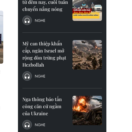
từ đêm nay, cuối tuần
chuyển nắng nóng
NGHE
Mỹ can thiệp khẩn
cấp, ngăn Israel mở
rộng đòn trừng phạt
Hezbollah
c
NGHE
Nga thông báo tấn
công căn cứ ngầm
t
của Ukraine
NGHE