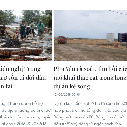
iến nghị Trung
Phú Yên rà soát, thu hồi cá
rợ vốn di dời dân
mỏ khai thác cát trong lòng
n tai
dự án kè sông
4
12/08/2019 08:35
nghị Trung ương hỗ trợ
Dự án kè chống sạt lở bờ tả sông Ba kế
 để địa phương bố trí di dời
hợp phát triển hạ tầng đô thị từ cầu Đà
thiên tai vào các cụm, tuyến
Rằng mới đến cầu Đà Rằng cũ có mức
iai đoạn 2016-2020 và lộ
đầu tư 816 tỷ đồng từ ngân sách tỉnh.