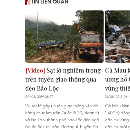
TIN LIÊN QUAN
Sạt lở nghiêm trọng
Cà Mau k
trên tuyến giao thông qua
ương hỗ t
đèo Bảo Lộc
vùng thiê
09/08/2019 08:27
12/08/2019 06:1
Vụ sạt lở gây ùn tắc giao thông kéo dài
Cà Mau kiến 
hàng chục km trên Quốc lộ 20, đoạn từ
1.400 tỷ đồng
xã Đạ Lào, thành phố Bảo Lộc đến ngã
dân cư vùng 
ba Ba Sar, thị trấn Madagui, huyện Đạ
dân cư mới g