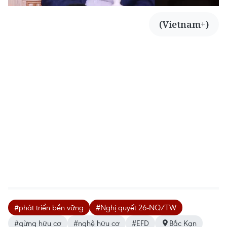
(Vietnam+)
#phát triển bền vững
#Nghị quyết 26-NQ/TW
#gừng hữu cơ
#nghệ hữu cơ
#EFD
Bắc Kạn