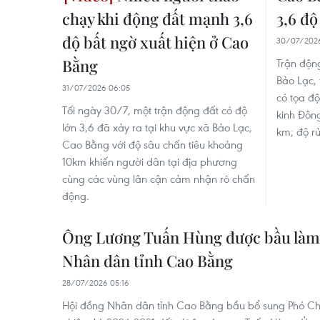
chạy khi động đất mạnh 3,6
3,6 độ
độ bất ngờ xuất hiện ở Cao
30/07/2026
Bằng
Trận động
Bảo Lạc, 
31/07/2026 06:05
có tọa độ
Tối ngày 30/7, một trận động đất có độ
kinh Đôn
lớn 3,6 đã xảy ra tại khu vực xã Bảo Lạc,
km; độ rủi
Cao Bằng với độ sâu chấn tiêu khoảng
10km khiến người dân tại địa phương
cùng các vùng lân cận cảm nhận rõ chấn
động.
Ông Lương Tuấn Hùng được bầu làm 
Nhân dân tỉnh Cao Bằng
28/07/2026 05:16
Hội đồng Nhân dân tỉnh Cao Bằng bầu bổ sung Phó Ch