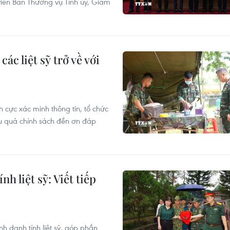
iên Ban Thường vụ Tỉnh ủy, Giám
ác liệt sỹ trở về với
cực xác minh thông tin, tổ chức
iệu quả chính sách đền ơn đáp
h liệt sỹ: Viết tiếp
 danh tính liệt sỹ, góp phần