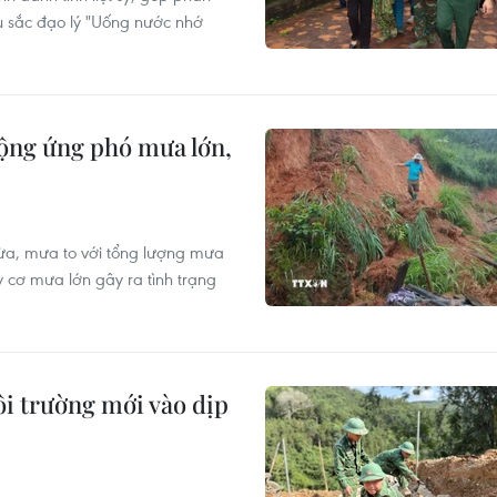
âu sắc đạo lý "Uống nước nhớ
động ứng phó mưa lớn,
a, mưa to với tổng lượng mưa
 cơ mưa lớn gây ra tình trạng
i trường mới vào dịp