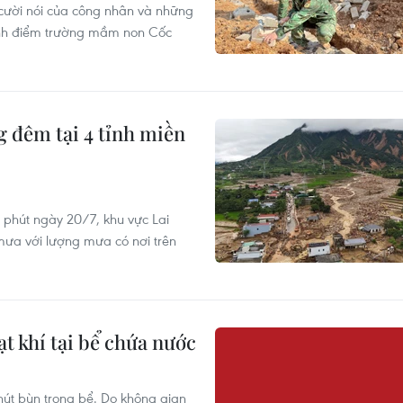
g cười nói của công nhân và những
hành điểm trường mầm non Cốc
ng đêm tại 4 tỉnh miền
 phút ngày 20/7, khu vực Lai
mưa với lượng mưa có nơi trên
t khí tại bể chứa nước
t bùn trong bể. Do không gian