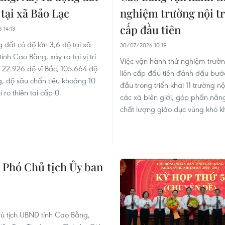
 tại xã Bảo Lạc
nghiệm trường nội tr
cấp đầu tiên
 14:13
 đất có độ lớn 3,6 độ tại xã
30/07/2026 10:19
tỉnh Cao Bằng, xảy ra tại vị trí
Việc vận hành thử nghiệm trường
 22.926 độ vĩ Bắc, 105.664 độ
liên cấp đầu tiên đánh dấu bướ
g, độ sâu chấn tiêu khoảng 10
đầu trong triển khai 11 trường nội
 ro thiên tai cấp 0.
các xã biên giới, góp phần nân
chất lượng giáo dục vùng khó k
Phó Chủ tịch Ủy ban
ủ tịch UBND tỉnh Cao Bằng,