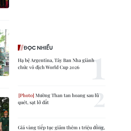
ĐỌC NHIỀU
Hạ bệ Argentina, Tây Ban Nha giành
chức vô địch World Cup 2026
Mường Than tan hoang sau lũ
quét, sạt lở đất
Giá vàng tiếp tục giảm thêm 1 triệu đồng,