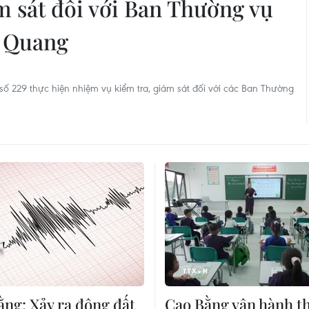
m sát đối với Ban Thường vụ
n Quang
 số 229 thực hiện nhiệm vụ kiểm tra, giám sát đối với các Ban Thường
ằng: Xảy ra động đất
Cao Bằng vận hành t