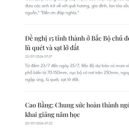
đưa các anh trở về với quê hương, gia đình, lan tỏa s
nguồn," "Đền ơn đáp nghĩa."
Đề nghị 15 tỉnh thành ở Bắc Bộ chủ 
lũ quét và sạt lở đất
22/07/2026 07:37
Từ đêm 23/7 đến ngày 25/7, Bắc Bộ dự báo có mưa vừ
phổ biến từ 70-150mm, cục bộ có nơi trên 250mm, nguy
ngập úng, lũ quét, sạt lở đất.
Cao Bằng: Chung sức hoàn thành ngô
khai giảng năm học
20/07/2026 07:22