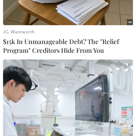
JG Wentworth
$15k In Unmanageable Debt? The "Relief
Program" Creditors Hide From You
Bến phà Đồng Bài (huyện Cát Hải, Hải Phòng). (Ảnh: Minh
Thu/TTXVN)