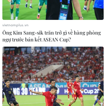
Việc đưa bến phà Đồng Bài đi vào hoạt động được kỳ
vọng sẽ khắc phục tình trạng ùn tắc tại bến phà Gót,
nhất là vào dịp cao điểm, tạo thuận lợi cho người dân
và khách du lịch khi đến với đảo Cát Bà.
vietnamplus.vn
Ông Kim Sang-sik trăn trở gì về hàng phòng
ngự trước bán kết ASEAN Cup?