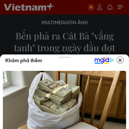
MULTIMEDIA
TIN ẢNH
Bến phà ra Cát Bà "vắng
tanh" trong ngày đầu đợt
nghỉ lễ 30/4
Khám phá thêm
27/04/2024 09:18
Ngày 27/4, bến phà Đồng Bài, nơi trung chuyển
phần lớn người dân, du khách và tất cả phương
tiện từ đất liền Hải Phòng ra đảo Cát Bà, khá vắng
khách.