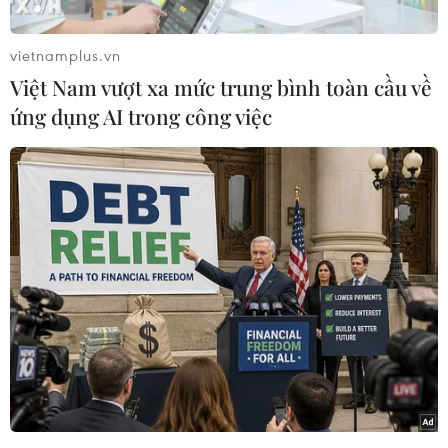
vietnamplus.vn
Việt Nam vượt xa mức trung bình toàn cầu về
Phần lớn người dân, du khách và tất cả phương tiện từ đất liền
ứng dụng AI trong công việc
Hải Phòng ra Cát Bà đều phải đi qua bến phà Đồng Bài. (Ảnh:
Minh Thu/TTXVN)