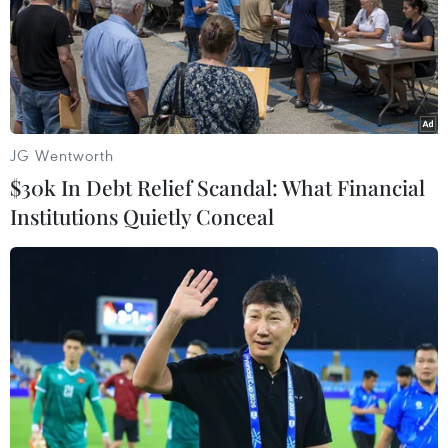
JG Wentworth
$30k In Debt Relief Scandal: What Financial
Institutions Quietly Conceal
Khánh thành bến phà Đồng Bài mới tạo
thuận lợi tạo thuận lợi cho du lịch Cát Bà
26/02/2024 11:55