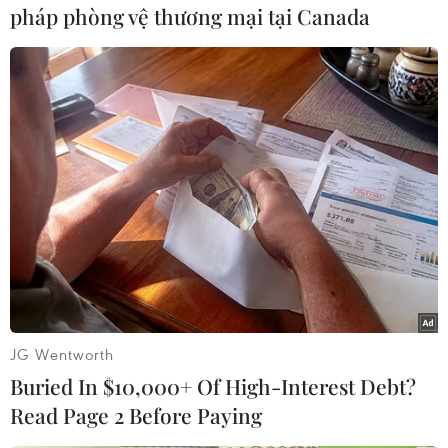
pháp phòng vệ thương mại tại Canada
Du khách quốc tế đi qua bến phà Đồng Bài trưa 27/4. (Ảnh:
Minh Thu/TTXVN)
(TTXVN/Vietnam+)
JG Wentworth
Buried In $10,000+ Of High-Interest Debt?
Read Page 2 Before Paying