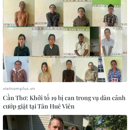
#Bến phà Đồng Bài
#Hải Phòng
#đảo Cát Bà
#nghỉ lễ
TP. Hải Phòng
vietnamplus.vn
Cần Thơ: Khởi tố 19 bị can trong vụ dàn cảnh
cướp giật tại Tân Huê Viên
Theo dõi VietnamPlus