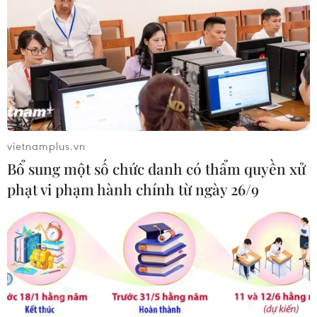
vụ Đảng ủy các cơ quan Đảng Trung
ương
06/08/2026 04:27
Buôn Ma Thuột - đô thị dưới
những tán cổ thụ
06/08/2026 04:22
vietnamplus.vn
Bổ sung một số chức danh có thẩm quyền xử
phạt vi phạm hành chính từ ngày 26/9
Công viên địa chất Trương
Dịch Đan Hà của Trung Quốc vào
mùa du lịch cao điểm
06/08/2026 04:13
Làng cổ tại Trung Quốc lung
linh trong lễ diễu hành đèn lồng cá