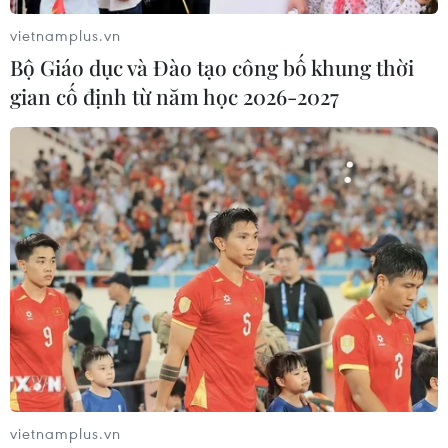
ước tính 465 đối tượng.
vietnamplus.vn
Bộ Giáo dục và Đào tạo công bố khung thời
gian cố định từ năm học 2026-2027
Bỉ phong tỏa Nhà ga trung tâm, Cung điện
Hoàng gia ở Brussels
vietnamplus.vn