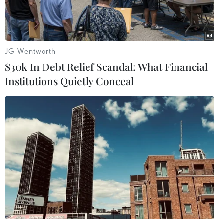
JG Wentworth
$30k In Debt Relief Scandal: What Financial
Institutions Quietly Conceal
An ninh được tăng cường sau vụ đánh bom ở Brussels. (Nguồn:
AP)
Lực lượng an ninh Bỉ đã xác định được danh
tính kẻ đánh bom tại nhà ga tàu điện ngầm
trung tâm thủ đô Brussels tối 20/6 trước khi đối
tượng này bị bắn và tử vong sau đó.