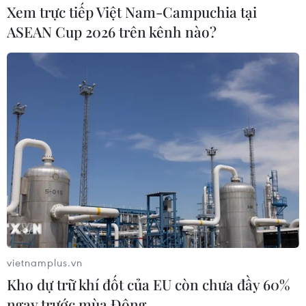
Xem trực tiếp Việt Nam-Campuchia tại
20/06/2017 22:40
ASEAN Cup 2026 trên kênh nào?
Truyền thông Bỉ đưa tin nhà chức trách đã sơ tán tất cả
mọi người khỏi Nhà ga trung tâm và Cung điện Hoàng
gia ở thủ đô Brussels, sau khi xuất hiện những thông tin
về một vụ nổ và một người bị bắn.
vietnamplus.vn
Kho dự trữ khí đốt của EU còn chưa đầy 60%
ngay trước mùa Đông