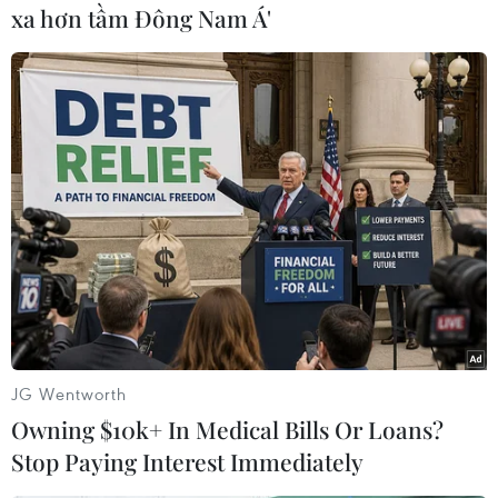
thành phố này hồi tháng 3/2016, khiến 32 người
xa hơn tầm Đông Nam Á'
thiệt mạng và hàng trăm người khác bị
thương./.
(TTXVN/Vietnam+)
JG Wentworth
Owning $10k+ In Medical Bills Or Loans?
Stop Paying Interest Immediately