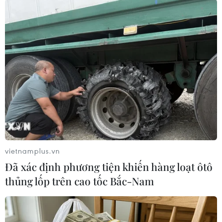
#Vé tàu
#Thủ đô Brussels
#Đánh bom
#Ga tàu điện ngầm
#tin tức
#tin tức mới nhất
#tin tức 24h
#tin tức mới nhất trong ngày
#tin tức thời sự
#tin tức hot
#tin tức an ninh
#tin tức hot
#an ninh
#an ninh nghệ an
#thời sự
#thời sự hôm nay
#bản tin thời sự
#tội phạm
#truy nã
#tội phạm hình sự
#hình sự
#công an
#vụ án
#phạm pháp
#pháp luật
#pháp đình
#xã hội
#an ninh xã hội
#chính trị
#VietnamPlus
vietnamplus.vn
#Vietnam
#Plus.
Bỉ
Đã xác định phương tiện khiến hàng loạt ôtô
thủng lốp trên cao tốc Bắc-Nam
Theo dõi VietnamPlus