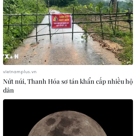
vietnamplus.vn
Nứt núi, Thanh Hóa sơ tán khẩn cấp nhiều hộ
dân