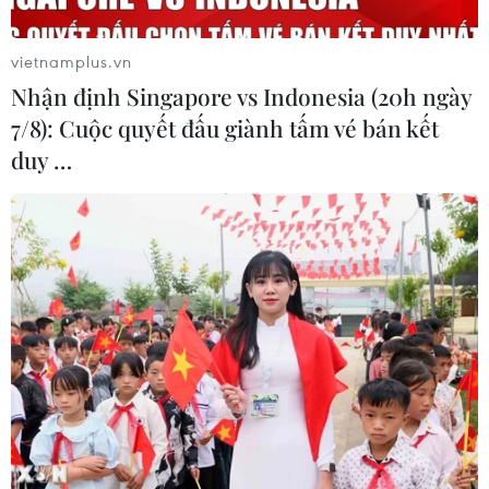
vietnamplus.vn
Nhận định Singapore vs Indonesia (20h ngày
7/8): Cuộc quyết đấu giành tấm vé bán kết
duy …
Cảnh sát Bỉ bắt giữ 8 kẻ tình nghi hậu
thuẫn tổ chức khủng bố IS
07/12/2016 04:00
Bỉ là quốc gia có số lượng phần tử cực đoan tính theo
đầu người gia nhập hàng ngũ thánh chiến tại Syria và
Iraq cao nhất trong Liên minh châu Âu (EU), với con số