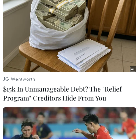
TIN LIÊN QUAN
JG Wentworth
$15k In Unmanageable Debt? The "Relief
Program" Creditors Hide From You