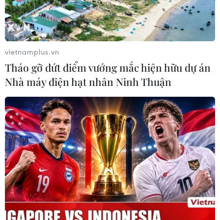
vietnamplus.vn
Tháo gỡ dứt điểm vướng mắc hiện hữu dự án
Nhà máy điện hạt nhân Ninh Thuận
Bỉ bắt giữ 6 người liên quan vụ tấn công ở
thành phố Charleroi
01/12/2016 02:13
Ngày 30/11, cảnh sát Bỉ bắt giữ 6 người tình nghi liên
quan đến vụ tấn công bằng dao nhằm vào 2 nữ cảnh
sát nước này hồi tháng Tám vừa qua, vụ việc mà tổ
chức IS đã thừa nhận thực hiện.