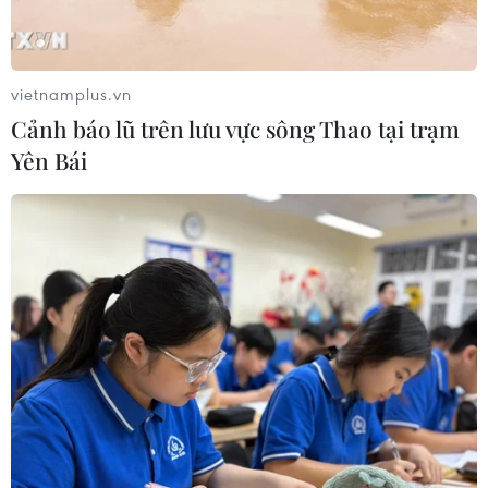
Liên hợp quốc kêu gọi chấm dứt tấn
công dân thường trong xung đột
Nga-Ukraine
vietnamplus.vn
07/08/2026 04:29
Cảnh báo lũ trên lưu vực sông Thao tại trạm
Yên Bái
Chính sách nhà ở của nước Anh -
Góc tham chiếu cho Việt Nam
07/08/2026 04:08
Bỉ tìm ra hướng đi mới trong điều trị
ung thư gan di căn
07/08/2026 04:05